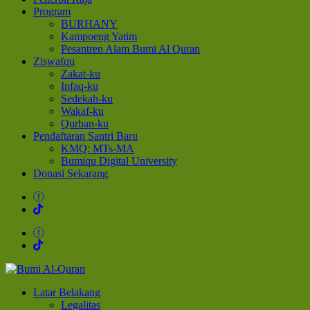
Program
BURHANY
Kampoeng Yatim
Pesantren Alam Bumi Al Quran
Ziswafqu
Zakat-ku
Infaq-ku
Sedekah-ku
Wakaf-ku
Qurban-ku
Pendaftaran Santri Baru
KMQ: MTs-MA
Bumiqu Digital University
Donasi Sekarang
Bumi Al-Quran
Sinergi Untuk Kebahagiaan Dunia-Akhirat
Latar Belakang
Legalitas