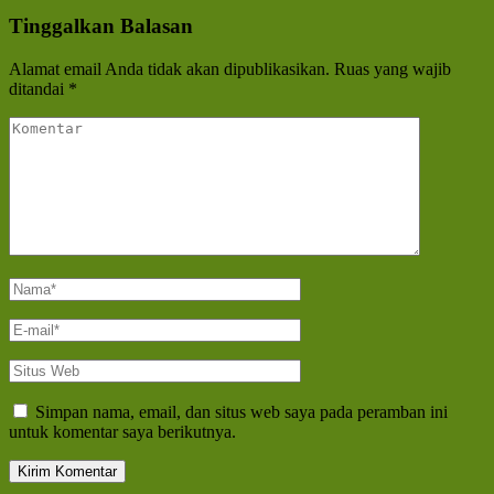
pos
Tinggalkan Balasan
Alamat email Anda tidak akan dipublikasikan.
Ruas yang wajib
ditandai
*
Komentar
Nama
*
E-
mail
*
Situs
Web
Simpan nama, email, dan situs web saya pada peramban ini
untuk komentar saya berikutnya.