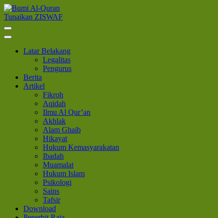
Lompat
ke
Tunaikan ZISWAF
Bumi Al-Quran
Sinergi Untuk Kebahagiaan Dunia-Akhirat
konten
(Tekan
Enter)
Latar Belakang
Legalitas
Pengurus
Berita
Artikel
Fikroh
Aqidah
Ilmu Al Qur’an
Akhlak
Alam Ghaib
Hikayat
Hukum Kemasyarakatan
Ibadah
Muamalat
Hukum Islam
Psikologi
Sains
Tafsir
Download
Penerbit Raja