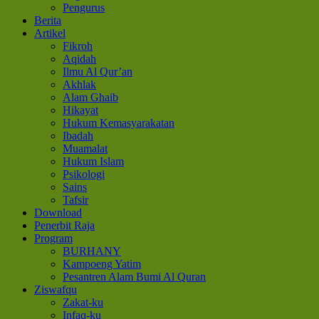
Pengurus
Berita
Artikel
Fikroh
Aqidah
Ilmu Al Qur’an
Akhlak
Alam Ghaib
Hikayat
Hukum Kemasyarakatan
Ibadah
Muamalat
Hukum Islam
Psikologi
Sains
Tafsir
Download
Penerbit Raja
Program
BURHANY
Kampoeng Yatim
Pesantren Alam Bumi Al Quran
Ziswafqu
Zakat-ku
Infaq-ku