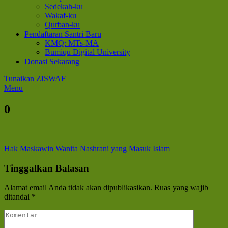
Sedekah-ku
Wakaf-ku
Qurban-ku
Pendaftaran Santri Baru
KMQ: MTs-MA
Bumiqu Digital University
Donasi Sekarang
Tunaikan ZISWAF
Menu
0
Navigasi
Hak Maskawin Wanita Nashrani yang Masuk Islam
pos
Tinggalkan Balasan
Alamat email Anda tidak akan dipublikasikan.
Ruas yang wajib
ditandai
*
Komentar