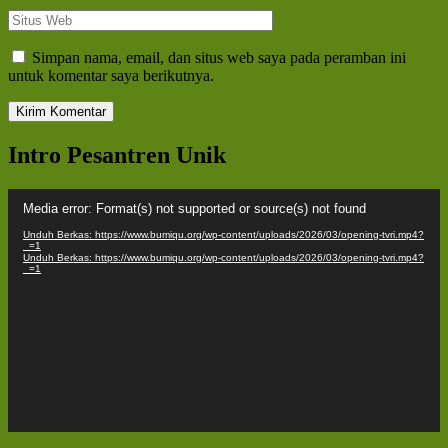
Situs
Web
Simpan nama, email, dan situs web saya pada peramban ini
untuk komentar saya berikutnya.
Intro Pesantren Unik
Pemutar
Media error: Format(s) not supported or source(s) not found
Video
Unduh Berkas: https://www.bumiqu.org/wp-content/uploads/2026/03/opening-tvri.mp4?
_=1
Unduh Berkas: https://www.bumiqu.org/wp-content/uploads/2026/03/opening-tvri.mp4?
_=1