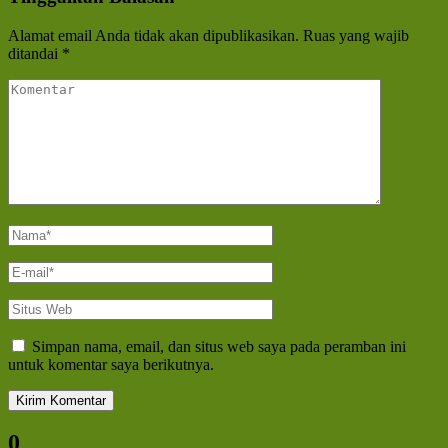
Alamat email Anda tidak akan dipublikasikan.
Ruas yang wajib
ditandai
*
Komentar
Nama
*
E-
mail
*
Situs
Web
Simpan nama, email, dan situs web saya pada peramban ini
untuk komentar saya berikutnya.
0