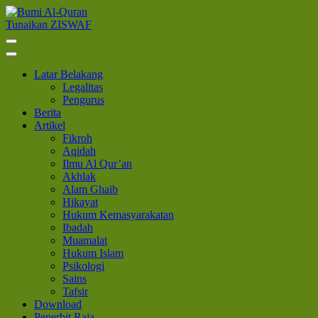
Lompat
ke
Tunaikan ZISWAF
Bumi Al-Quran
Sinergi Untuk Kebahagiaan Dunia-Akhirat
konten
(Tekan
Enter)
Latar Belakang
Legalitas
Pengurus
Berita
Artikel
Fikroh
Aqidah
Ilmu Al Qur’an
Akhlak
Alam Ghaib
Hikayat
Hukum Kemasyarakatan
Ibadah
Muamalat
Hukum Islam
Psikologi
Sains
Tafsir
Download
Penerbit Raja