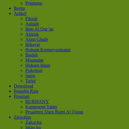
Pengurus
Berita
Artikel
Fikroh
Aqidah
Ilmu Al Qur’an
Akhlak
Alam Ghaib
Hikayat
Hukum Kemasyarakatan
Ibadah
Muamalat
Hukum Islam
Psikologi
Sains
Tafsir
Download
Penerbit Raja
Program
BURHANY
Kampoeng Yatim
Pesantren Alam Bumi Al Quran
Ziswafqu
Zakat-ku
Infaq-ku