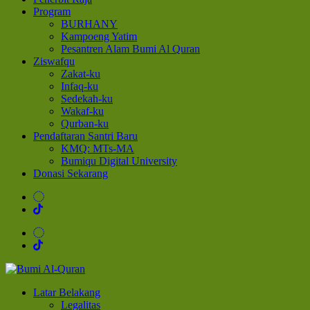
Program
BURHANY
Kampoeng Yatim
Pesantren Alam Bumi Al Quran
Ziswafqu
Zakat-ku
Infaq-ku
Sedekah-ku
Wakaf-ku
Qurban-ku
Pendaftaran Santri Baru
KMQ: MTs-MA
Bumiqu Digital University
Donasi Sekarang
Sinergi Untuk Kebahagiaan Dunia-Akhirat
Latar Belakang
Bumi Al-Quran
Legalitas