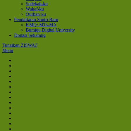
Sedekah-ku
Wakaf-ku
Qurban-ku
Pendaftaran Santri Baru
KMQ: MTs-MA
Bumiqu Digital University
Donasi Sekarang
Tunaikan ZISWAF
Menu