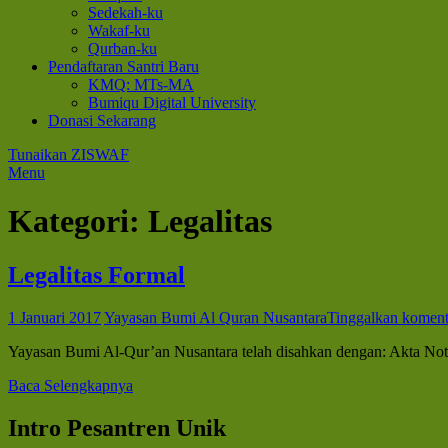
Sedekah-ku
Wakaf-ku
Qurban-ku
Pendaftaran Santri Baru
KMQ: MTs-MA
Bumiqu Digital University
Donasi Sekarang
Tunaikan ZISWAF
Menu
Kategori:
Legalitas
Legalitas Formal
1 Januari 2017
Yayasan Bumi Al Quran Nusantara
Tinggalkan koment
Yayasan Bumi Al-Qur’an Nusantara telah disahkan dengan: Akta 
Baca Selengkapnya
Intro Pesantren Unik