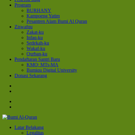
Program
BURHANY
Kampoeng Yatim
Pesantren Alam Bumi Al Quran
Ziswafqu
Zakat-ku
Infaq-ku
Sedekah-ku
Wakaf-ku
Qurban-ku
Pendaftaran Santri Baru
KMQ: MTs-MA
Bumiqu Digital University
Donasi Sekarang
Bumi Al-Quran
Sinergi Untuk Kebahagiaan Dunia-Akhirat
Latar Belakang
Legalitas