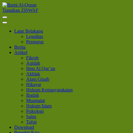
Lompat
ke
Tunaikan ZISWAF
Bumi Al-Quran
Sinergi Untuk Kebahagiaan Dunia-Akhirat
konten
(Tekan
Enter)
Latar Belakang
Legalitas
Pengurus
Berita
Artikel
Fikroh
Aqidah
Ilmu Al Qur’an
Akhlak
Alam Ghaib
Hikayat
Hukum Kemasyarakatan
Ibadah
Muamalat
Hukum Islam
Psikologi
Sains
Tafsir
Download
Penerbit Raja