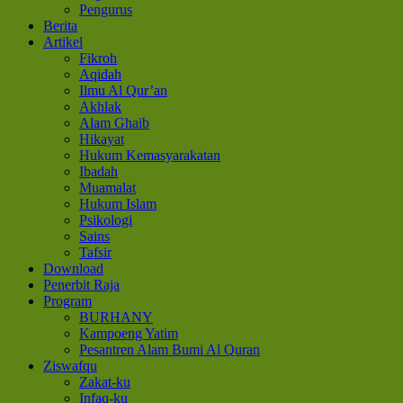
Pengurus
Berita
Artikel
Fikroh
Aqidah
Ilmu Al Qur’an
Akhlak
Alam Ghaib
Hikayat
Hukum Kemasyarakatan
Ibadah
Muamalat
Hukum Islam
Psikologi
Sains
Tafsir
Download
Penerbit Raja
Program
BURHANY
Kampoeng Yatim
Pesantren Alam Bumi Al Quran
Ziswafqu
Zakat-ku
Infaq-ku