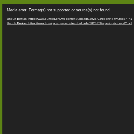
Pemutar
Media error: Format(s) not supported or source(s) not found
Video
Unduh Berkas: https://www.bumiqu.org/wp-content/uploads/2026/03/opening-tvri.mp4?_=1
Unduh Berkas: https://www.bumiqu.org/wp-content/uploads/2026/03/opening-tvri.mp4?_=1