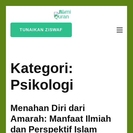
Lompat
Bumi Al-
ke
Sinergi Untuk
Quran
konten
Kebahagiaan Dunia-
TUNAIKAN ZISWAF
(Tekan
Akhirat
Enter)
Kategori:
Psikologi
Menahan Diri dari
Amarah: Manfaat Ilmiah
dan Perspektif Islam