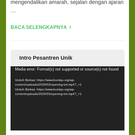
mengendalikan amarah, sejalan dengan ajaran
…
BACA SELENGKAPNYA
Intro Pesantren Unik
Pemutar
Media error: Format(s) not supported or source(s) not found
Video
Unduh Berkas: https://www.bumiqu.org/wp-
content/uploads/2026/03/opening-tvri.mp4?_=1
Unduh Berkas: https://www.bumiqu.org/wp-
content/uploads/2026/03/opening-tvri.mp4?_=1