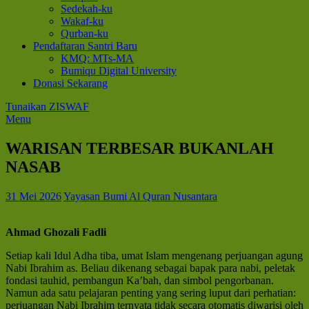
Sedekah-ku
Wakaf-ku
Qurban-ku
Pendaftaran Santri Baru
KMQ: MTs-MA
Bumiqu Digital University
Donasi Sekarang
Tunaikan ZISWAF
Menu
WARISAN TERBESAR BUKANLAH
NASAB
31 Mei 2026
Yayasan Bumi Al Quran Nusantara
Ahmad Ghozali Fadli
Setiap kali Idul Adha tiba, umat Islam mengenang perjuangan agung
Nabi Ibrahim as. Beliau dikenang sebagai bapak para nabi, peletak
fondasi tauhid, pembangun Ka’bah, dan simbol pengorbanan.
Namun ada satu pelajaran penting yang sering luput dari perhatian:
perjuangan Nabi Ibrahim ternyata tidak secara otomatis diwarisi oleh