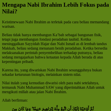
Mengapa Nabi Ibrahim Lebih Fokus pada
Nilai?
Keistimewaan Nabi Ibrahim as terletak pada cara beliau memandang
warisan.
Beliau tidak hanya membangun Ka’bah sebagai bangunan fisik,
tetapi juga membangun fondasi peradaban tauhid. Ketika
meninggalkan Sayyidah Hajar dan Nabi Ismail as di lembah tandus
Makkah, beliau sedang menanam benih peradaban. Ketika bersedia
melaksanakan perintah penyembelihan terhadap putranya, beliau
sedang mengajarkan bahwa ketaatan kepada Allah berada di atas
kepentingan pribadi.
Karena itu, yang diwariskan Nabi Ibrahim sesungguhnya bukan
sekadar keturunan biologis, melainkan sistem nilai.
Nilai itulah yang kemudian diwarisi oleh para nabi setelahnya,
termasuk Nabi Muhammad SAW yang diperintahkan Allah untuk
mengikuti millah atau jalan Nabi Ibrahim.
Allah berfirman:
ثُمَّ أَوْحَيْنَا إِلَيْكَ أَنِ اتَّبِعْ مِلَّةَ إِبْرَاهِيمَ حَنِيفًا ۖ وَمَا كَانَ مِنَ