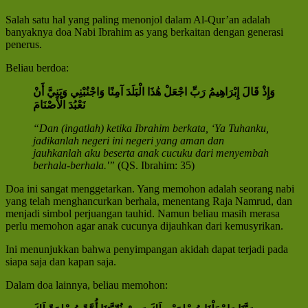
Salah satu hal yang paling menonjol dalam Al-Qur’an adalah
banyaknya doa Nabi Ibrahim as yang berkaitan dengan generasi
penerus.
Beliau berdoa:
وَإِذْ قَالَ إِبْرَاهِيمُ رَبِّ اجْعَلْ هَٰذَا الْبَلَدَ آمِنًا وَاجْنُبْنِي وَبَنِيَّ أَنْ
نَعْبُدَ الْأَصْنَامَ
“Dan (ingatlah) ketika Ibrahim berkata, ‘Ya Tuhanku,
jadikanlah negeri ini negeri yang aman dan
jauhkanlah aku beserta anak cucuku dari menyembah
berhala-berhala.'”
(QS. Ibrahim: 35)
Doa ini sangat menggetarkan. Yang memohon adalah seorang nabi
yang telah menghancurkan berhala, menentang Raja Namrud, dan
menjadi simbol perjuangan tauhid. Namun beliau masih merasa
perlu memohon agar anak cucunya dijauhkan dari kemusyrikan.
Ini menunjukkan bahwa penyimpangan akidah dapat terjadi pada
siapa saja dan kapan saja.
Dalam doa lainnya, beliau memohon: