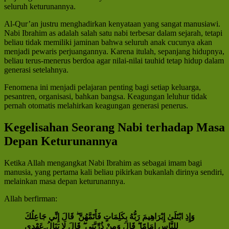
seluruh keturunannya.
Al-Qur’an justru menghadirkan kenyataan yang sangat manusiawi.
Nabi Ibrahim as adalah salah satu nabi terbesar dalam sejarah, tetapi
beliau tidak memiliki jaminan bahwa seluruh anak cucunya akan
menjadi pewaris perjuangannya. Karena itulah, sepanjang hidupnya,
beliau terus-menerus berdoa agar nilai-nilai tauhid tetap hidup dalam
generasi setelahnya.
Fenomena ini menjadi pelajaran penting bagi setiap keluarga,
pesantren, organisasi, bahkan bangsa. Keagungan leluhur tidak
pernah otomatis melahirkan keagungan generasi penerus.
Kegelisahan Seorang Nabi terhadap Masa
Depan Keturunannya
Ketika Allah mengangkat Nabi Ibrahim as sebagai imam bagi
manusia, yang pertama kali beliau pikirkan bukanlah dirinya sendiri,
melainkan masa depan keturunannya.
Allah berfirman:
وَإِذِ ابْتَلَىٰ إِبْرَاهِيمَ رَبُّهُ بِكَلِمَاتٍ فَأَتَمَّهُنَّ ۖ قَالَ إِنِّي جَاعِلُكَ
لِلنَّاسِ إِمَامًا ۖ قَالَ وَمِنْ ذُرِّيَّتِي ۖ قَالَ لَا يَنَالُ عَهْدِي