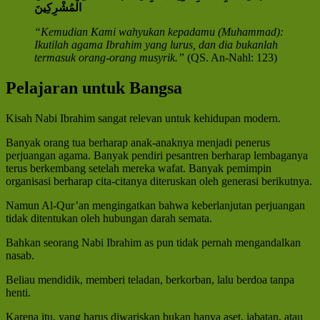
الْمُشْرِكِينَ
“Kemudian Kami wahyukan kepadamu (Muhammad):
Ikutilah agama Ibrahim yang lurus, dan dia bukanlah
termasuk orang-orang musyrik.”
(QS. An-Nahl: 123)
Pelajaran untuk Bangsa
Kisah Nabi Ibrahim sangat relevan untuk kehidupan modern.
Banyak orang tua berharap anak-anaknya menjadi penerus
perjuangan agama. Banyak pendiri pesantren berharap lembaganya
terus berkembang setelah mereka wafat. Banyak pemimpin
organisasi berharap cita-citanya diteruskan oleh generasi berikutnya.
Namun Al-Qur’an mengingatkan bahwa keberlanjutan perjuangan
tidak ditentukan oleh hubungan darah semata.
Bahkan seorang Nabi Ibrahim as pun tidak pernah mengandalkan
nasab.
Beliau mendidik, memberi teladan, berkorban, lalu berdoa tanpa
henti.
Karena itu, yang harus diwariskan bukan hanya aset, jabatan, atau