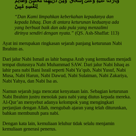
وَبَارَكْنَا عَلَيْهِ وَعَلَىٰ إِسْحَاقَ ۚ وَمِنْ ذُرِّيَّتِهِمَا مُحْسِنٌ وَظَالِمٌ
لِنَفْسِهِ مُبِينٌ
“Dan Kami limpahkan keberkahan kepadanya dan
kepada Ishaq. Dan di antara keturunan keduanya ada
yang berbuat baik dan ada pula yang menzalimi
dirinya sendiri dengan nyata.”
(QS. Ash-Shaffat: 113)
Ayat ini merupakan ringkasan sejarah panjang keturunan Nabi
Ibrahim as.
Dari jalur Nabi Ismail as lahir bangsa Arab yang kemudian menjadi
tempat diutusnya Nabi Muhammad SAW. Dari jalur Nabi Ishaq as
lahir para nabi Bani Israil seperti Nabi Ya’qub, Nabi Yusuf, Nabi
Musa, Nabi Harun, Nabi Dawud, Nabi Sulaiman, Nabi Zakariya,
Nabi Yahya, dan Nabi Isa as.
Namun sejarah juga mencatat kenyataan lain. Sebagian keturunan
Nabi Ibrahim justru menolak para nabi yang diutus kepada mereka.
Al-Qur’an menyebut adanya kelompok yang mengingkari
perjanjian dengan Allah, mengubah ajaran yang telah diturunkan,
bahkan membunuh para nabi.
Dengan kata lain, kemuliaan leluhur tidak selalu menjamin
kemuliaan generasi penerus.