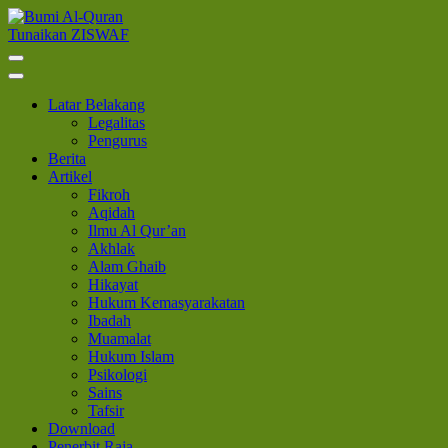
Lompat
ke
Tunaikan ZISWAF
Bumi Al-Quran
Sinergi Untuk Kebahagiaan Dunia-Akhirat
konten
(Tekan
Enter)
Latar Belakang
Legalitas
Pengurus
Berita
Artikel
Fikroh
Aqidah
Ilmu Al Qur’an
Akhlak
Alam Ghaib
Hikayat
Hukum Kemasyarakatan
Ibadah
Muamalat
Hukum Islam
Psikologi
Sains
Tafsir
Download
Penerbit Raja