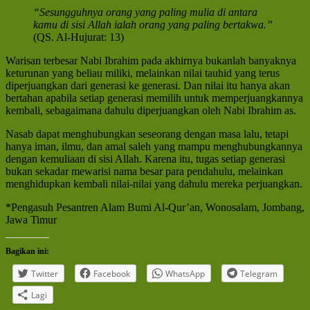
“Sesungguhnya orang yang paling mulia di antara
kamu di sisi Allah ialah orang yang paling bertakwa.”
(QS. Al-Hujurat: 13)
Warisan terbesar Nabi Ibrahim pada akhirnya bukanlah banyaknya
keturunan yang beliau miliki, melainkan nilai tauhid yang terus
diperjuangkan dari generasi ke generasi. Dan nilai itu hanya akan
bertahan apabila setiap generasi memilih untuk memperjuangkannya
kembali, sebagaimana dahulu diperjuangkan oleh Nabi Ibrahim as.
Nasab dapat menghubungkan seseorang dengan masa lalu, tetapi
hanya iman, ilmu, dan amal saleh yang mampu menghubungkannya
dengan kemuliaan di sisi Allah. Karena itu, tugas setiap generasi
bukan sekadar mewarisi nama besar para pendahulu, melainkan
menghidupkan kembali nilai-nilai yang dahulu mereka perjuangkan.
*Pengasuh Pesantren Alam Bumi Al-Qur’an, Wonosalam, Jombang,
Jawa Timur
Bagikan ini:
Twitter
Facebook
WhatsApp
Telegram
Lagi