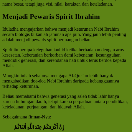
nama besar, tetapi juga visi, nilai, karakter, dan keteladanan.
Menjadi Pewaris Spirit Ibrahim
Iduladha mengajarkan bahwa menjadi keturunan Nabi Ibrahim
secara biologis bukanlah jaminan apa pun. Yang jauh lebih penting
adalah menjadi pewaris spirit perjuangan beliau.
Spirit itu berupa keteguhan tauhid ketika berhadapan dengan arus
kesesatan, keberanian berkorban demi kebenaran, kesungguhan
mendidik generasi, dan kerendahan hati untuk terus berdoa kepada
Allah.
Mungkin inilah sebabnya mengapa Al-Qur’an lebih banyak
mengabadikan doa-doa Nabi Ibrahim daripada kebanggaannya
terhadap keturunan.
Beliau memahami bahwa generasi yang saleh tidak lahir hanya
karena hubungan darah, tetapi karena perpaduan antara pendidikan,
keteladanan, perjuangan, dan hidayah Allah.
Sebagaimana firman-Nya:
إِنَّ أَكْرَمَكُمْ عِنْدَ اللَّهِ أَتْقَاكُمْ