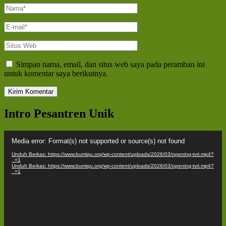
Nama
*
E-
mail
*
Situs
Web
Simpan nama, email, dan situs web saya pada peramban ini
untuk komentar saya berikutnya.
Intro Pesantren Unik
Pemutar
Media error: Format(s) not supported or source(s) not found
Video
Unduh Berkas: https://www.bumiqu.org/wp-content/uploads/2026/03/opening-tvri.mp4?
_=1
Unduh Berkas: https://www.bumiqu.org/wp-content/uploads/2026/03/opening-tvri.mp4?
_=1