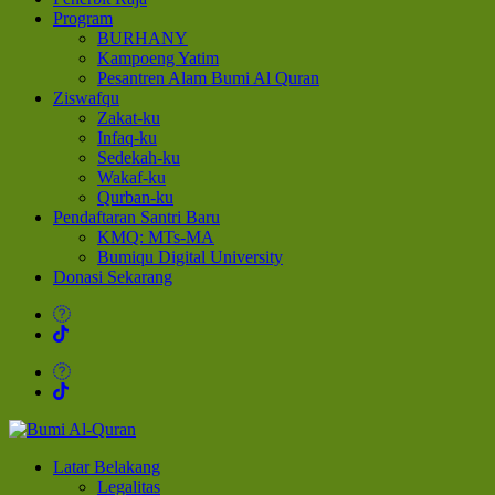
Program
BURHANY
Kampoeng Yatim
Pesantren Alam Bumi Al Quran
Ziswafqu
Zakat-ku
Infaq-ku
Sedekah-ku
Wakaf-ku
Qurban-ku
Pendaftaran Santri Baru
KMQ: MTs-MA
Bumiqu Digital University
Donasi Sekarang
Bumi Al-Quran
Sinergi Untuk Kebahagiaan Dunia-Akhirat
Latar Belakang
Legalitas