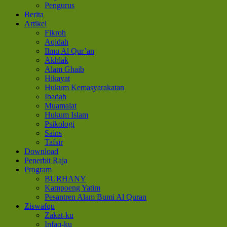
Pengurus
Berita
Artikel
Fikroh
Aqidah
Ilmu Al Qur’an
Akhlak
Alam Ghaib
Hikayat
Hukum Kemasyarakatan
Ibadah
Muamalat
Hukum Islam
Psikologi
Sains
Tafsir
Download
Penerbit Raja
Program
BURHANY
Kampoeng Yatim
Pesantren Alam Bumi Al Quran
Ziswafqu
Zakat-ku
Infaq-ku