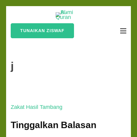
Lompat
Bumi Al-
ke
Sinergi Untuk
Quran
konten
Kebahagiaan Dunia-
TUNAIKAN ZISWAF
(Tekan
Akhirat
Enter)
j
Navigasi
Zakat Hasil Tambang
pos
Tinggalkan Balasan