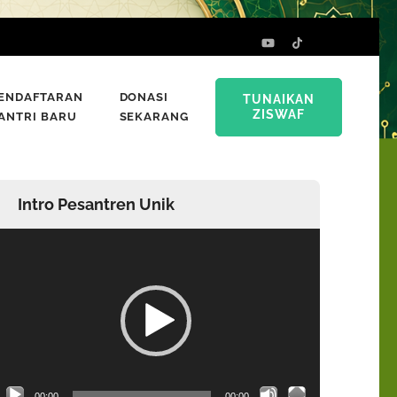
ENDAFTARAN
DONASI
TUNAIKAN
ZISWAF
ANTRI BARU
SEKARANG
Intro Pesantren Unik
emutar
ideo
00:00
00:00