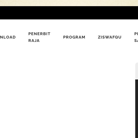
PENERBIT
P
NLOAD
PROGRAM
ZISWAFQU
RAJA
S
P
V