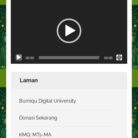
Pemutar
Video
00:00
00:00
Laman
Bumiqu Digital University
Donasi Sekarang
KMQ: MTs-MA