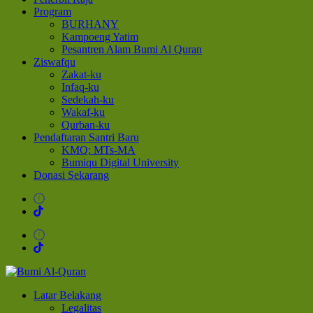
Program
BURHANY
Kampoeng Yatim
Pesantren Alam Bumi Al Quran
Ziswafqu
Zakat-ku
Infaq-ku
Sedekah-ku
Wakaf-ku
Qurban-ku
Pendaftaran Santri Baru
KMQ: MTs-MA
Bumiqu Digital University
Donasi Sekarang
Bumi Al-Quran
Sinergi Untuk Kebahagiaan Dunia-Akhirat
Latar Belakang
Legalitas