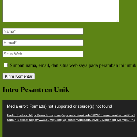
Nama
*
E-
mail
*
Situs
Web
Simpan nama, email, dan situs web saya pada peramban ini untuk
Intro Pesantren Unik
Pemutar
Media error: Format(s) not supported or source(s) not found
Video
Unduh Berkas: https://www.bumiqu.org/wp-content/uploads/2026/03/opening-tvri.mp4?_=1
Unduh Berkas: https://www.bumiqu.org/wp-content/uploads/2026/03/opening-tvri.mp4?_=1