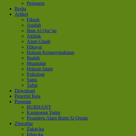
Pengurus
Berita
Artikel
Fikroh
Aqidah
Ilmu Al Qur’an
Akhlak
Alam Ghaib
Hikayat
Hukum Kemasyarakatan
Ibadah
Muamalat
Hukum Islam
Psikologi
Sains
Tafsir
Download
Penerbit Raja
Program
BURHANY
Kampoeng Yatim
Pesantren Alam Bumi Al Quran
Ziswafqu
Zakat-ku
Infaq-ku