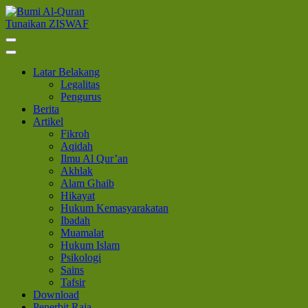
Lompat
ke
Tunaikan ZISWAF
Bumi Al-Quran
Sinergi Untuk Kebahagiaan Dunia-Akhirat
konten
(Tekan
Enter)
Latar Belakang
Legalitas
Pengurus
Berita
Artikel
Fikroh
Aqidah
Ilmu Al Qur’an
Akhlak
Alam Ghaib
Hikayat
Hukum Kemasyarakatan
Ibadah
Muamalat
Hukum Islam
Psikologi
Sains
Tafsir
Download
Penerbit Raja