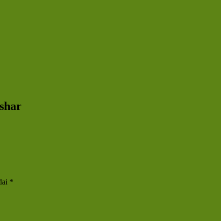
shar
dai
*