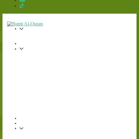
Sinergi Untuk Kebahagiaan Dunia-Akhirat
LATAR BELAKANG
Bumi Al-Quran
BERITA
ARTIKEL
DOWNLOAD
PENERBIT RAJA
PROGRAM