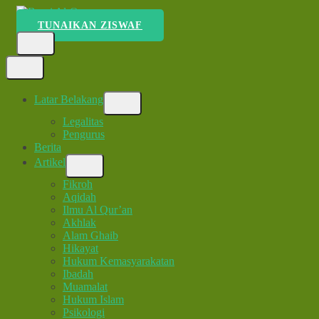
Lompat
ke
TUNAIKAN ZISWAF
Bumi Al-Quran
Sinergi Untuk Kebahagiaan Dunia-Akhirat
konten
(Tekan
Enter)
Latar Belakang
Legalitas
Pengurus
Berita
Artikel
Fikroh
Aqidah
Ilmu Al Qur’an
Akhlak
Alam Ghaib
Hikayat
Hukum Kemasyarakatan
Ibadah
Muamalat
Hukum Islam
Psikologi