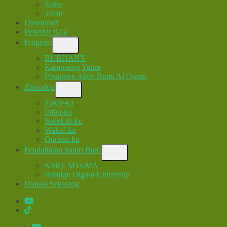
Sains
Tafsir
Download
Penerbit Raja
Program
BURHANY
Kampoeng Yatim
Pesantren Alam Bumi Al Quran
Ziswafqu
Zakat-ku
Infaq-ku
Sedekah-ku
Wakaf-ku
Qurban-ku
Pendaftaran Santri Baru
KMQ: MTs-MA
Bumiqu Digital University
Donasi Sekarang