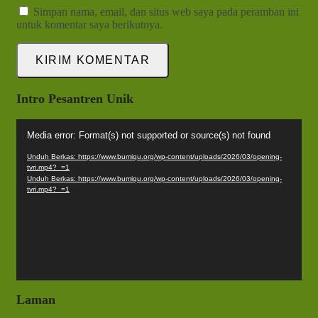
Simpan nama, email, dan situs web saya pada peramban ini
untuk komentar saya berikutnya.
Intro Pesantren Unik
Pemutar
Media error: Format(s) not supported or source(s) not found
Video
Unduh Berkas: https://www.bumiqu.org/wp-content/uploads/2026/03/opening-
tvri.mp4?_=1
Unduh Berkas: https://www.bumiqu.org/wp-content/uploads/2026/03/opening-
tvri.mp4?_=1
Laman