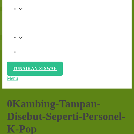
ZISWAFQU
PENDAFTARAN SANTRI BARU
DONASI SEKARANG
TUNAIKAN ZISWAF
Menu
0Kambing-Tampan-
Disebut-Seperti-Personel-
K-Pop