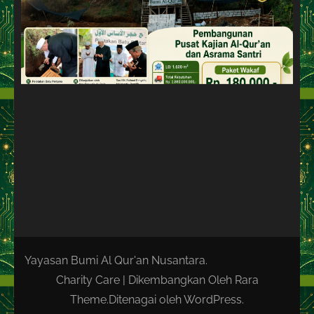
Yayasan Bumi Al Qur'an Nusantara.
Charity Care | Dikembangkan Oleh
Rara
Theme
.Ditenagai oleh
WordPress
.