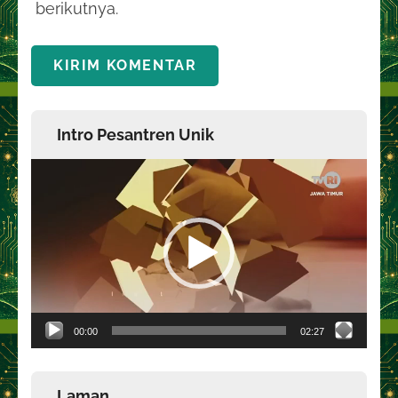
berikutnya.
Intro Pesantren Unik
Pemutar
Video
00:00
02:27
Laman