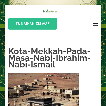
Lompat
Bumi Al-
ke
Sinergi Untuk
Quran
konten
Kebahagiaan Dunia-
TUNAIKAN ZISWAF
(Tekan
Akhirat
Enter)
Kota-Mekkah-Pada-
Masa-Nabi-Ibrahim-
Nabi-Ismail