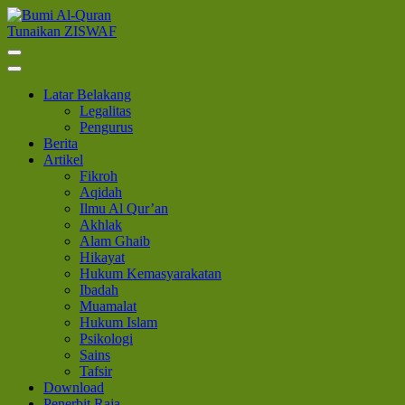
Lompat
ke
Tunaikan ZISWAF
Bumi Al-Quran
Sinergi Untuk Kebahagiaan Dunia-Akhirat
konten
(Tekan
Enter)
Latar Belakang
Legalitas
Pengurus
Berita
Artikel
Fikroh
Aqidah
Ilmu Al Qur’an
Akhlak
Alam Ghaib
Hikayat
Hukum Kemasyarakatan
Ibadah
Muamalat
Hukum Islam
Psikologi
Sains
Tafsir
Download
Penerbit Raja