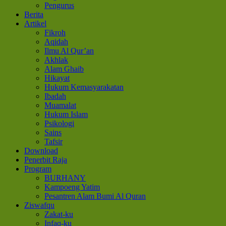
Pengurus
Berita
Artikel
Fikroh
Aqidah
Ilmu Al Qur’an
Akhlak
Alam Ghaib
Hikayat
Hukum Kemasyarakatan
Ibadah
Muamalat
Hukum Islam
Psikologi
Sains
Tafsir
Download
Penerbit Raja
Program
BURHANY
Kampoeng Yatim
Pesantren Alam Bumi Al Quran
Ziswafqu
Zakat-ku
Infaq-ku