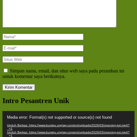
Nama
*
E-
mail
*
Situs
Web
Simpan nama, email, dan situs web saya pada peramban ini
untuk komentar saya berikutnya.
Intro Pesantren Unik
Pemutar
Media error: Format(s) not supported or source(s) not found
Video
Unduh Berkas: https://www.bumiqu.org/wp-content/uploads/2026/03/opening-tvri.mp4?
_=1
Unduh Berkas: https://www.bumiqu.org/wp-content/uploads/2026/03/opening-tvri.mp4?
_=1