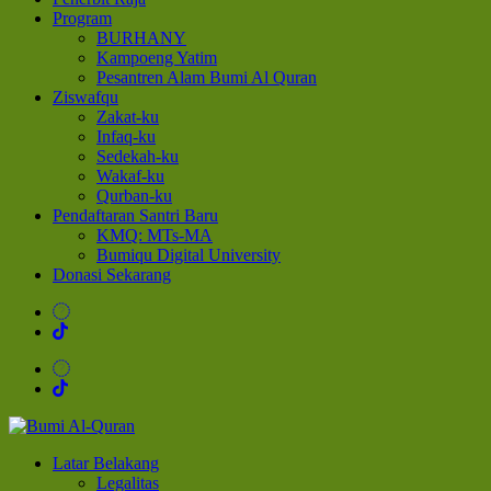
Program
BURHANY
Kampoeng Yatim
Pesantren Alam Bumi Al Quran
Ziswafqu
Zakat-ku
Infaq-ku
Sedekah-ku
Wakaf-ku
Qurban-ku
Pendaftaran Santri Baru
KMQ: MTs-MA
Bumiqu Digital University
Donasi Sekarang
Bumi Al-Quran
Sinergi Untuk Kebahagiaan Dunia-Akhirat
Latar Belakang
Legalitas