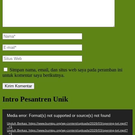
Nama
*
E-
mail
*
Situs
Web
Simpan nama, email, dan situs web saya pada peramban ini
untuk komentar saya berikutnya.
Intro Pesantren Unik
Pemutar
Media error: Format(s) not supported or source(s) not found
Video
Unduh Berkas: https://www.bumiqu.org/wp-content/uploads/2026/03/opening-tvri.mp4?
_=1
Unduh Berkas: https://www.bumiqu.org/wp-content/uploads/2026/03/opening-tvri.mp4?
_=1