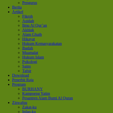
Pengurus
Berita
Artikel
Fikroh
Aqidah
Ilmu Al Qur’an
Akhlak
Alam Ghaib
Hikayat
Hukum Kemasyarakatan
Ibadah
Muamalat
Hukum Islam
Psikologi
Sains
Tafsir
Download
Penerbit Raja
Program
BURHANY
Kampoeng Yatim
Pesantren Alam Bumi Al Quran
Ziswafqu
Zakat-ku
Infaq-ku