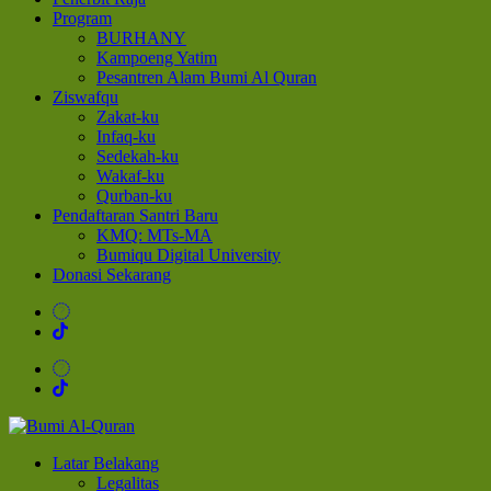
Program
BURHANY
Kampoeng Yatim
Pesantren Alam Bumi Al Quran
Ziswafqu
Zakat-ku
Infaq-ku
Sedekah-ku
Wakaf-ku
Qurban-ku
Pendaftaran Santri Baru
KMQ: MTs-MA
Bumiqu Digital University
Donasi Sekarang
Bumi Al-Quran
Sinergi Untuk Kebahagiaan Dunia-Akhirat
Latar Belakang
Legalitas