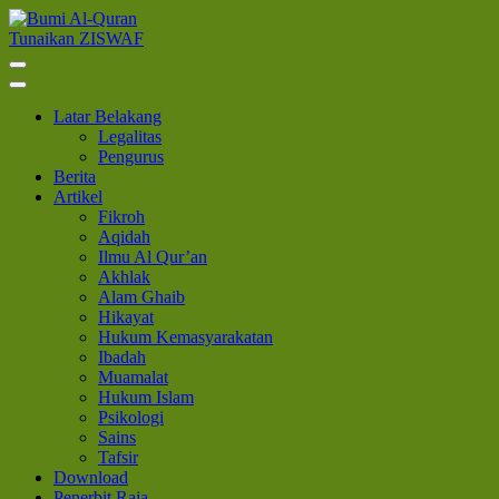
Lompat
ke
Tunaikan ZISWAF
Bumi Al-Quran
Sinergi Untuk Kebahagiaan Dunia-Akhirat
konten
(Tekan
Enter)
Latar Belakang
Legalitas
Pengurus
Berita
Artikel
Fikroh
Aqidah
Ilmu Al Qur’an
Akhlak
Alam Ghaib
Hikayat
Hukum Kemasyarakatan
Ibadah
Muamalat
Hukum Islam
Psikologi
Sains
Tafsir
Download
Penerbit Raja