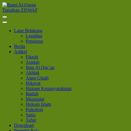
Lompat
ke
Tunaikan ZISWAF
Bumi Al-Quran
Sinergi Untuk Kebahagiaan Dunia-Akhirat
konten
(Tekan
Enter)
Latar Belakang
Legalitas
Pengurus
Berita
Artikel
Fikroh
Aqidah
Ilmu Al Qur’an
Akhlak
Alam Ghaib
Hikayat
Hukum Kemasyarakatan
Ibadah
Muamalat
Hukum Islam
Psikologi
Sains
Tafsir
Download
Penerbit Raja