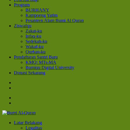
Program
BURHANY
Kampoeng Yatim
Pesantren Alam Bumi Al Quran
Ziswafqu
Zakat-ku
Infaq-ku
Sedekah-ku
Wakaf-ku
Qurban-ku
Pendaftaran Santri Baru
KMQ: MTs-MA
Bumiqu Digital University
Donasi Sekarang
Bumi Al-Quran
Sinergi Untuk Kebahagiaan Dunia-Akhirat
Latar Belakang
Legalitas