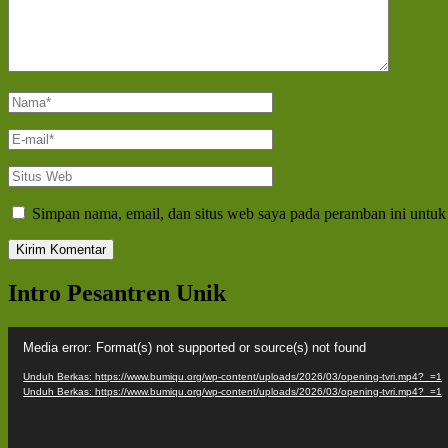
Nama
*
E-
mail
*
Situs
Web
Simpan nama, email, dan situs web saya pada peramban ini untuk
Intro Pesantren Unik
Pemutar
Media error: Format(s) not supported or source(s) not found
Video
Unduh Berkas: https://www.bumiqu.org/wp-content/uploads/2026/03/opening-tvri.mp4?_=1
Unduh Berkas: https://www.bumiqu.org/wp-content/uploads/2026/03/opening-tvri.mp4?_=1