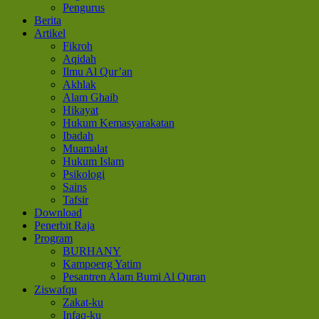
Pengurus
Berita
Artikel
Fikroh
Aqidah
Ilmu Al Qur’an
Akhlak
Alam Ghaib
Hikayat
Hukum Kemasyarakatan
Ibadah
Muamalat
Hukum Islam
Psikologi
Sains
Tafsir
Download
Penerbit Raja
Program
BURHANY
Kampoeng Yatim
Pesantren Alam Bumi Al Quran
Ziswafqu
Zakat-ku
Infaq-ku