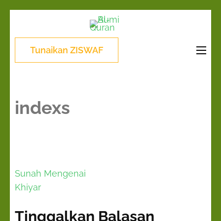
Lompat
Bumi Al-
ke
Sinergi Untuk
Quran
konten
Kebahagiaan Dunia-
Tunaikan ZISWAF
(Tekan
Akhirat
Enter)
indexs
Navigasi
Sunah Mengenai
pos
Khiyar
Tinggalkan Balasan