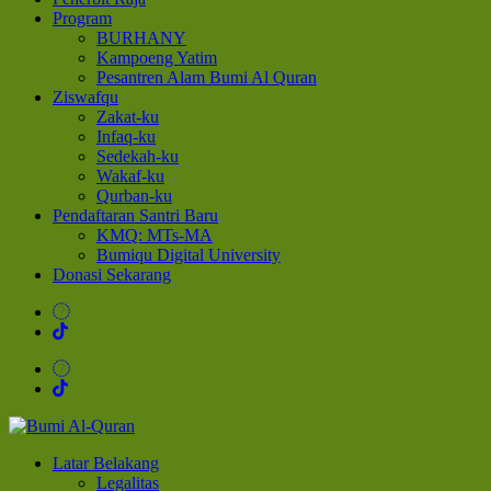
Program
BURHANY
Kampoeng Yatim
Pesantren Alam Bumi Al Quran
Ziswafqu
Zakat-ku
Infaq-ku
Sedekah-ku
Wakaf-ku
Qurban-ku
Pendaftaran Santri Baru
KMQ: MTs-MA
Bumiqu Digital University
Donasi Sekarang
Bumi Al-Quran
Sinergi Untuk Kebahagiaan Dunia-Akhirat
Latar Belakang
Legalitas