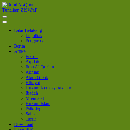
Lompat
ke
Tunaikan ZISWAF
Bumi Al-Quran
Sinergi Untuk Kebahagiaan Dunia-Akhirat
konten
(Tekan
Enter)
Latar Belakang
Legalitas
Pengurus
Berita
Artikel
Fikroh
Aqidah
Ilmu Al Qur’an
Akhlak
Alam Ghaib
Hikayat
Hukum Kemasyarakatan
Ibadah
Muamalat
Hukum Islam
Psikologi
Sains
Tafsir
Download
Penerbit Raja