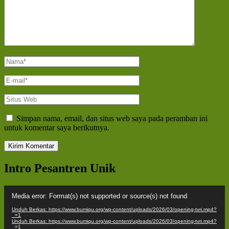
Nama
*
E-
mail
*
Situs
Web
Simpan nama, email, dan situs web saya pada peramban ini
untuk komentar saya berikutnya.
Intro Pesantren Unik
Pemutar
Media error: Format(s) not supported or source(s) not found
Video
Unduh Berkas: https://www.bumiqu.org/wp-content/uploads/2026/03/opening-tvri.mp4?
_=1
Unduh Berkas: https://www.bumiqu.org/wp-content/uploads/2026/03/opening-tvri.mp4?
_=1