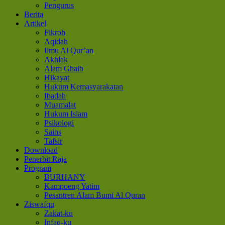
Pengurus
Berita
Artikel
Fikroh
Aqidah
Ilmu Al Qur’an
Akhlak
Alam Ghaib
Hikayat
Hukum Kemasyarakatan
Ibadah
Muamalat
Hukum Islam
Psikologi
Sains
Tafsir
Download
Penerbit Raja
Program
BURHANY
Kampoeng Yatim
Pesantren Alam Bumi Al Quran
Ziswafqu
Zakat-ku
Infaq-ku