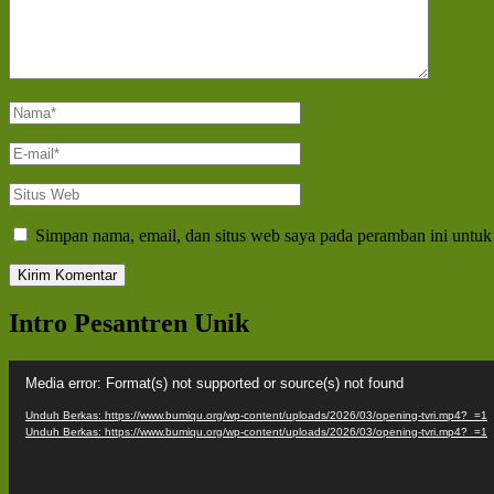
Nama
*
E-
mail
*
Situs
Web
Simpan nama, email, dan situs web saya pada peramban ini untuk
Intro Pesantren Unik
Pemutar
Media error: Format(s) not supported or source(s) not found
Video
Unduh Berkas: https://www.bumiqu.org/wp-content/uploads/2026/03/opening-tvri.mp4?_=1
Unduh Berkas: https://www.bumiqu.org/wp-content/uploads/2026/03/opening-tvri.mp4?_=1