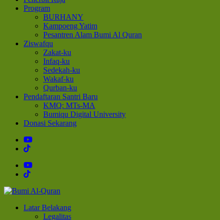
Program
BURHANY
Kampoeng Yatim
Pesantren Alam Bumi Al Quran
Ziswafqu
Zakat-ku
Infaq-ku
Sedekah-ku
Wakaf-ku
Qurban-ku
Pendaftaran Santri Baru
KMQ: MTs-MA
Bumiqu Digital University
Donasi Sekarang
Bumi Al-Quran
Sinergi Untuk Kebahagiaan Dunia-Akhirat
Latar Belakang
Legalitas