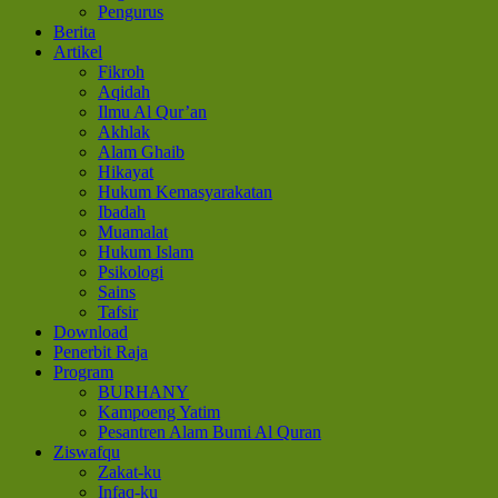
Pengurus
Berita
Artikel
Fikroh
Aqidah
Ilmu Al Qur’an
Akhlak
Alam Ghaib
Hikayat
Hukum Kemasyarakatan
Ibadah
Muamalat
Hukum Islam
Psikologi
Sains
Tafsir
Download
Penerbit Raja
Program
BURHANY
Kampoeng Yatim
Pesantren Alam Bumi Al Quran
Ziswafqu
Zakat-ku
Infaq-ku