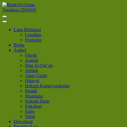
Lompat
ke
Tunaikan ZISWAF
Bumi Al-Quran
Sinergi Untuk Kebahagiaan Dunia-Akhirat
konten
(Tekan
Enter)
Latar Belakang
Legalitas
Pengurus
Berita
Artikel
Fikroh
Aqidah
Ilmu Al Qur’an
Akhlak
Alam Ghaib
Hikayat
Hukum Kemasyarakatan
Ibadah
Muamalat
Hukum Islam
Psikologi
Sains
Tafsir
Download
Penerbit Raja