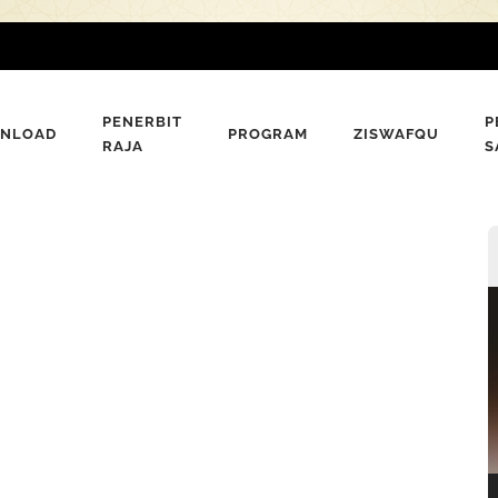
PENERBIT
P
NLOAD
PROGRAM
ZISWAFQU
RAJA
S
P
V