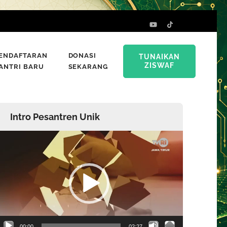
ENDAFTARAN
DONASI
TUNAIKAN
ZISWAF
ANTRI BARU
SEKARANG
Intro Pesantren Unik
emutar
ideo
00:00
02:27