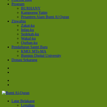
Program
BURHANY
Kampoeng Yatim
Pesantren Alam Bumi Al Quran
Ziswafqu
Zakat-ku
Infaq-ku
Sedekah-ku
Wakaf-ku
Qurban-ku
Pendaftaran Santri Baru
KMQ: MTs-MA
Bumiqu Digital University
Donasi Sekarang
Bumi Al-Quran
Sinergi Untuk Kebahagiaan Dunia-Akhirat
Latar Belakang
Legalitas