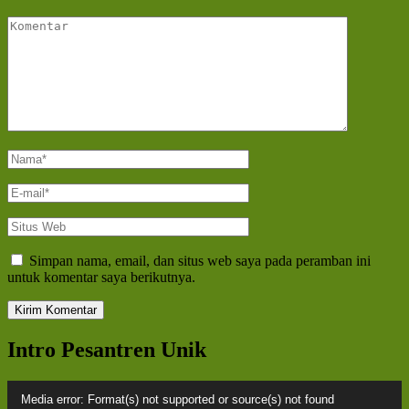
Komentar
Nama
*
E-
mail
*
Situs
Web
Simpan nama, email, dan situs web saya pada peramban ini
untuk komentar saya berikutnya.
Intro Pesantren Unik
Pemutar
Media error: Format(s) not supported or source(s) not found
Video