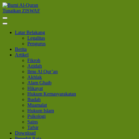
Lompat
ke
Tunaikan ZISWAF
Bumi Al-Quran
Sinergi Untuk Kebahagiaan Dunia-Akhirat
konten
(Tekan
Enter)
Latar Belakang
Legalitas
Pengurus
Berita
Artikel
Fikroh
Aqidah
Ilmu Al Qur’an
Akhlak
Alam Ghaib
Hikayat
Hukum Kemasyarakatan
Ibadah
Muamalat
Hukum Islam
Psikologi
Sains
Tafsir
Download
Penerbit Raja