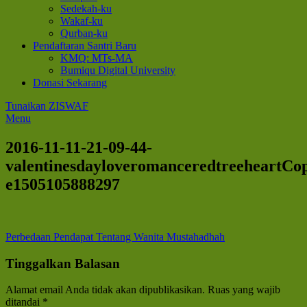
Sedekah-ku
Wakaf-ku
Qurban-ku
Pendaftaran Santri Baru
KMQ: MTs-MA
Bumiqu Digital University
Donasi Sekarang
Tunaikan ZISWAF
Menu
2016-11-11-21-09-44-
valentinesdayloveromanceredtreeheartCo
e1505105888297
Navigasi
Perbedaan Pendapat Tentang Wanita Mustahadhah
pos
Tinggalkan Balasan
Alamat email Anda tidak akan dipublikasikan.
Ruas yang wajib
ditandai
*