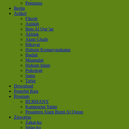
Pengurus
Berita
Artikel
Fikroh
Aqidah
Ilmu Al Qur’an
Akhlak
Alam Ghaib
Hikayat
Hukum Kemasyarakatan
Ibadah
Muamalat
Hukum Islam
Psikologi
Sains
Tafsir
Download
Penerbit Raja
Program
BURHANY
Kampoeng Yatim
Pesantren Alam Bumi Al Quran
Ziswafqu
Zakat-ku
Infaq-ku