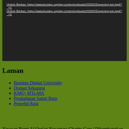
Unduh Berkas: https://www.bumiqu.org/wp-content/uploads/2026/03/opening-tvri.mp4?
_=1
Unduh Berkas: https://www.bumiqu.org/wp-content/uploads/2026/03/opening-tvri.mp4?
_=1
Laman
Bumiqu Digital University
Donasi Sekarang
KMQ: MTs-MA
Pendaftaran Santri Baru
Penerbit Raja
Yayasan Bumi Al Qur'an Nusantara.
Charity Care | Dikembangkan