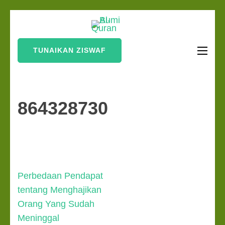
Lompat
Bumi Al-
ke
Sinergi Untuk
Quran
konten
Kebahagiaan Dunia-
TUNAIKAN ZISWAF
(Tekan
Akhirat
Enter)
864328730
Navigasi
Perbedaan Pendapat
pos
tentang Menghajikan
Orang Yang Sudah
Meninggal