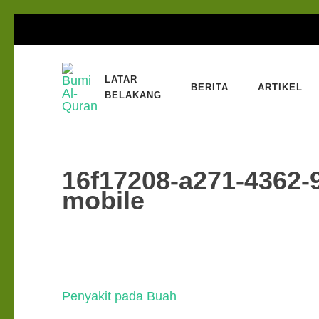
Lompat
ke
konten
LATAR
(Tekan
BERITA
ARTIKEL
Bumi Al-Quran
BELAKANG
Sinergi Untuk Kebahagiaan Dunia-Akhirat
Enter)
16f17208-a271-4362-
mobile
Navigasi
Penyakit pada Buah
pos