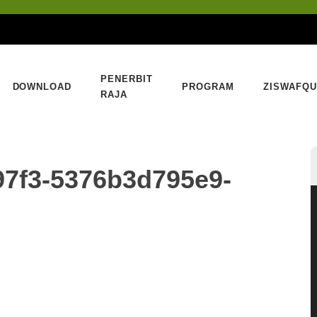
PENERBIT
DOWNLOAD
PROGRAM
ZISWAFQU
RAJA
97f3-5376b3d795e9-
P
V