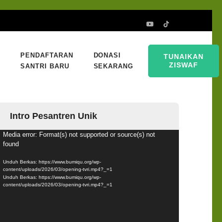
PENDAFTARAN
DONASI
TUNAIKAN
ZISWAF
SANTRI BARU
SEKARANG
Intro Pesantren Unik
emutar
Media error: Format(s) not supported or source(s) not
found
ideo
Unduh Berkas: https://www.bumiqu.org/wp-
content/uploads/2026/03/opening-tvri.mp4?_=1
Unduh Berkas: https://www.bumiqu.org/wp-
content/uploads/2026/03/opening-tvri.mp4?_=1