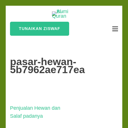
Lompat
Bumi Al-
ke
Sinergi Untuk
Quran
konten
Kebahagiaan Dunia-
TUNAIKAN ZISWAF
(Tekan
Akhirat
Enter)
pasar-hewan-
5b7962ae717ea
Navigasi
Penjualan Hewan dan
pos
Salaf padanya