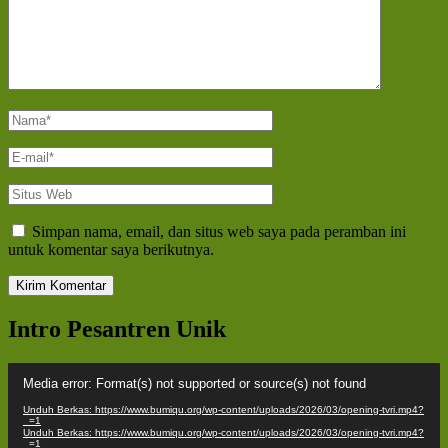
Nama
*
E-
mail
*
Situs
Web
Simpan nama, email, dan situs web saya pada peramban ini
untuk komentar saya berikutnya.
Intro Pesantren Unik
Pemutar
Media error: Format(s) not supported or source(s) not found
Video
Unduh Berkas: https://www.bumiqu.org/wp-content/uploads/2026/03/opening-tvri.mp4?
_=1
Unduh Berkas: https://www.bumiqu.org/wp-content/uploads/2026/03/opening-tvri.mp4?
_=1