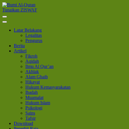
Lompat
ke
Tunaikan ZISWAF
Bumi Al-Quran
Sinergi Untuk Kebahagiaan Dunia-Akhirat
konten
(Tekan
Enter)
Latar Belakang
Legalitas
Pengurus
Berita
Artikel
Fikroh
Aqidah
Ilmu Al Qur’an
Akhlak
Alam Ghaib
Hikayat
Hukum Kemasyarakatan
Ibadah
Muamalat
Hukum Islam
Psikologi
Sains
Tafsir
Download
Penerbit Raja