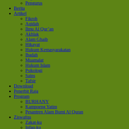
Pengurus
Berita
Artikel
Fikroh
Aqidah
Ilmu Al Qur’an
Akhlak
Alam Ghaib
Hikayat
Hukum Kemasyarakatan
Ibadah
Muamalat
Hukum Islam
Psikologi
Sains
Tafsir
Download
Penerbit Raja
Program
BURHANY
Kampoeng Yatim
Pesantren Alam Bumi Al Quran
Ziswafqu
Zakat-ku
Infaq-ku