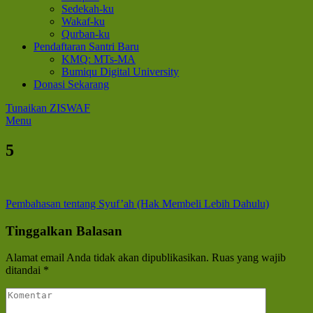
Sedekah-ku
Wakaf-ku
Qurban-ku
Pendaftaran Santri Baru
KMQ: MTs-MA
Bumiqu Digital University
Donasi Sekarang
Tunaikan ZISWAF
Menu
5
Navigasi
Pembahasan tentang Syuf’ah (Hak Membeli Lebih Dahulu)
pos
Tinggalkan Balasan
Alamat email Anda tidak akan dipublikasikan.
Ruas yang wajib
ditandai
*
Komentar