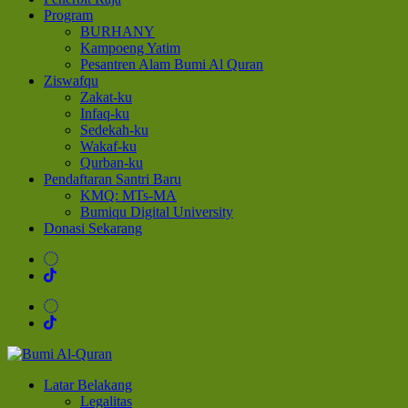
Program
BURHANY
Kampoeng Yatim
Pesantren Alam Bumi Al Quran
Ziswafqu
Zakat-ku
Infaq-ku
Sedekah-ku
Wakaf-ku
Qurban-ku
Pendaftaran Santri Baru
KMQ: MTs-MA
Bumiqu Digital University
Donasi Sekarang
Bumi Al-Quran
Sinergi Untuk Kebahagiaan Dunia-Akhirat
Latar Belakang
Legalitas