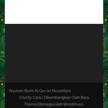
Yayasan Bumi Al Qur'an Nusantara.
Charity Care | Dikembangkan Oleh
Rara
Theme
.Ditenagai oleh
WordPress
.