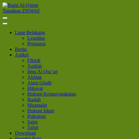
Lompat
ke
Tunaikan ZISWAF
Bumi Al-Quran
Sinergi Untuk Kebahagiaan Dunia-Akhirat
konten
(Tekan
Enter)
Latar Belakang
Legalitas
Pengurus
Berita
Artikel
Fikroh
Aqidah
Ilmu Al Qur’an
Akhlak
Alam Ghaib
Hikayat
Hukum Kemasyarakatan
Ibadah
Muamalat
Hukum Islam
Psikologi
Sains
Tafsir
Download
Penerbit Raja