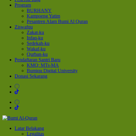
Program
BURHANY
Kampoeng Yatim
Pesantren Alam Bumi Al Quran
Ziswafqu
Zakat-ku
Infaq-ku
Sedekah-ku
Wakaf-ku
Qurban-ku
Pendaftaran Santri Baru
KMQ: MTs-MA
Bumiqu Digital University
Donasi Sekarang
Bumi Al-Quran
Sinergi Untuk Kebahagiaan Dunia-Akhirat
Latar Belakang
Legalitas