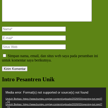
Nama
*
E-
mail
*
Situs
Web
Simpan nama, email, dan situs web saya pada peramban ini
untuk komentar saya berikutnya.
Intro Pesantren Unik
Pemutar
Media error: Format(s) not supported or source(s) not found
Video
Unduh Berkas: https://www.bumiqu.org/wp-content/uploads/2026/03/opening-tvri.mp4?
_=1
Unduh Berkas: https://www.bumiqu.org/wp-content/uploads/2026/03/opening-tvri.mp4?
_=1