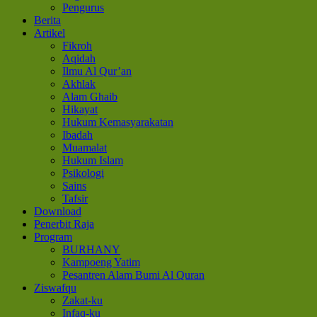
Pengurus
Berita
Artikel
Fikroh
Aqidah
Ilmu Al Qur’an
Akhlak
Alam Ghaib
Hikayat
Hukum Kemasyarakatan
Ibadah
Muamalat
Hukum Islam
Psikologi
Sains
Tafsir
Download
Penerbit Raja
Program
BURHANY
Kampoeng Yatim
Pesantren Alam Bumi Al Quran
Ziswafqu
Zakat-ku
Infaq-ku