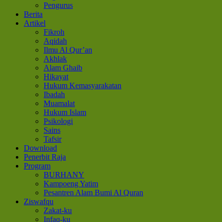
Pengurus
Berita
Artikel
Fikroh
Aqidah
Ilmu Al Qur’an
Akhlak
Alam Ghaib
Hikayat
Hukum Kemasyarakatan
Ibadah
Muamalat
Hukum Islam
Psikologi
Sains
Tafsir
Download
Penerbit Raja
Program
BURHANY
Kampoeng Yatim
Pesantren Alam Bumi Al Quran
Ziswafqu
Zakat-ku
Infaq-ku