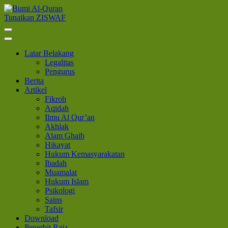
Lompat
ke
Tunaikan ZISWAF
Bumi Al-Quran
Sinergi Untuk Kebahagiaan Dunia-Akhirat
konten
(Tekan
Enter)
Latar Belakang
Legalitas
Pengurus
Berita
Artikel
Fikroh
Aqidah
Ilmu Al Qur’an
Akhlak
Alam Ghaib
Hikayat
Hukum Kemasyarakatan
Ibadah
Muamalat
Hukum Islam
Psikologi
Sains
Tafsir
Download
Penerbit Raja