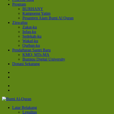
Program
BURHANY
Kampoeng Yatim
Pesantren Alam Bumi Al Quran
Ziswafqu
Zakat-ku
Infaq-ku
Sedekah-ku
Wakaf-ku
Qurban-ku
Pendaftaran Santri Baru
KMQ: MTs-MA
Bumiqu Digital University
Donasi Sekarang
Bumi Al-Quran
Sinergi Untuk Kebahagiaan Dunia-Akhirat
Latar Belakang
Legalitas