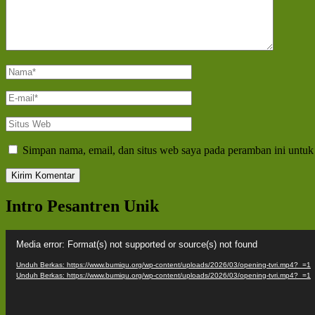
Nama
*
E-
mail
*
Situs
Web
Simpan nama, email, dan situs web saya pada peramban ini untuk
Intro Pesantren Unik
Pemutar
Media error: Format(s) not supported or source(s) not found
Video
Unduh Berkas: https://www.bumiqu.org/wp-content/uploads/2026/03/opening-tvri.mp4?_=1
Unduh Berkas: https://www.bumiqu.org/wp-content/uploads/2026/03/opening-tvri.mp4?_=1