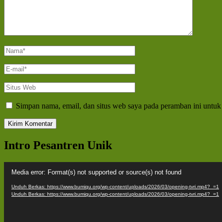
Nama
*
E-
mail
*
Situs
Web
Simpan nama, email, dan situs web saya pada peramban ini untuk
Intro Pesantren Unik
Pemutar
Media error: Format(s) not supported or source(s) not found
Video
Unduh Berkas: https://www.bumiqu.org/wp-content/uploads/2026/03/opening-tvri.mp4?_=1
Unduh Berkas: https://www.bumiqu.org/wp-content/uploads/2026/03/opening-tvri.mp4?_=1