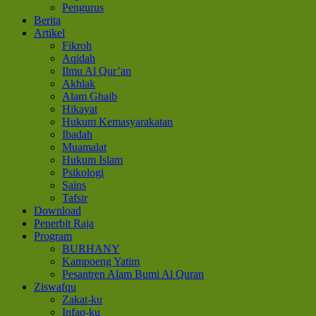
Pengurus
Berita
Artikel
Fikroh
Aqidah
Ilmu Al Qur’an
Akhlak
Alam Ghaib
Hikayat
Hukum Kemasyarakatan
Ibadah
Muamalat
Hukum Islam
Psikologi
Sains
Tafsir
Download
Penerbit Raja
Program
BURHANY
Kampoeng Yatim
Pesantren Alam Bumi Al Quran
Ziswafqu
Zakat-ku
Infaq-ku