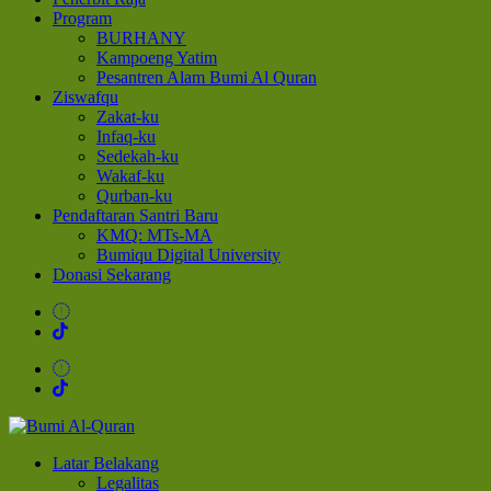
Program
BURHANY
Kampoeng Yatim
Pesantren Alam Bumi Al Quran
Ziswafqu
Zakat-ku
Infaq-ku
Sedekah-ku
Wakaf-ku
Qurban-ku
Pendaftaran Santri Baru
KMQ: MTs-MA
Bumiqu Digital University
Donasi Sekarang
Bumi Al-Quran
Sinergi Untuk Kebahagiaan Dunia-Akhirat
Latar Belakang
Legalitas