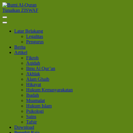
Lompat
ke
Tunaikan ZISWAF
Bumi Al-Quran
Sinergi Untuk Kebahagiaan Dunia-Akhirat
konten
(Tekan
Enter)
Latar Belakang
Legalitas
Pengurus
Berita
Artikel
Fikroh
Aqidah
Ilmu Al Qur’an
Akhlak
Alam Ghaib
Hikayat
Hukum Kemasyarakatan
Ibadah
Muamalat
Hukum Islam
Psikologi
Sains
Tafsir
Download
Penerbit Raja