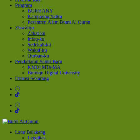
Program
BURHANY
Kampoeng Yatim
Pesantren Alam Bumi Al Quran
Ziswafqu
Zakat-ku
Infaq-ku
Sedekah-ku
Wakaf-ku
Qurban-ku
Pendaftaran Santri Baru
KMQ: MTs-MA
Bumiqu Digital University
Donasi Sekarang
Bumi Al-Quran
Sinergi Untuk Kebahagiaan Dunia-Akhirat
Latar Belakang
Legalitas