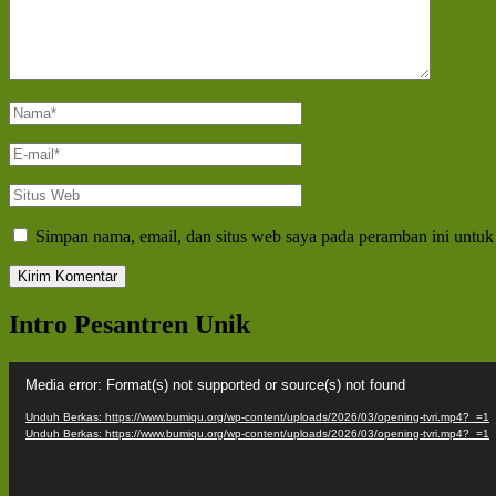
Nama
*
E-
mail
*
Situs
Web
Simpan nama, email, dan situs web saya pada peramban ini untuk
Intro Pesantren Unik
Pemutar
Media error: Format(s) not supported or source(s) not found
Video
Unduh Berkas: https://www.bumiqu.org/wp-content/uploads/2026/03/opening-tvri.mp4?_=1
Unduh Berkas: https://www.bumiqu.org/wp-content/uploads/2026/03/opening-tvri.mp4?_=1