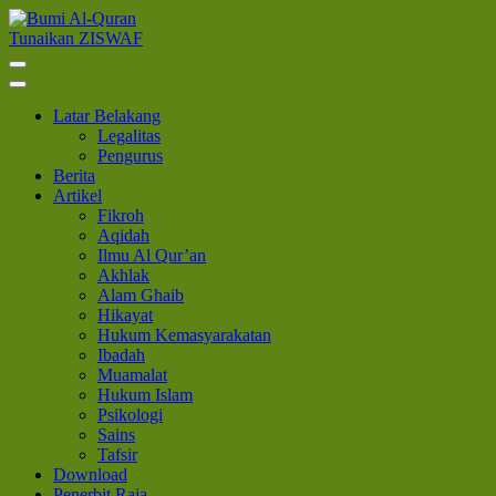
Lompat
ke
Tunaikan ZISWAF
Bumi Al-Quran
Sinergi Untuk Kebahagiaan Dunia-Akhirat
konten
(Tekan
Enter)
Latar Belakang
Legalitas
Pengurus
Berita
Artikel
Fikroh
Aqidah
Ilmu Al Qur’an
Akhlak
Alam Ghaib
Hikayat
Hukum Kemasyarakatan
Ibadah
Muamalat
Hukum Islam
Psikologi
Sains
Tafsir
Download
Penerbit Raja