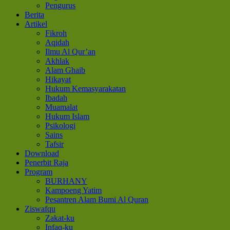
Pengurus
Berita
Artikel
Fikroh
Aqidah
Ilmu Al Qur’an
Akhlak
Alam Ghaib
Hikayat
Hukum Kemasyarakatan
Ibadah
Muamalat
Hukum Islam
Psikologi
Sains
Tafsir
Download
Penerbit Raja
Program
BURHANY
Kampoeng Yatim
Pesantren Alam Bumi Al Quran
Ziswafqu
Zakat-ku
Infaq-ku