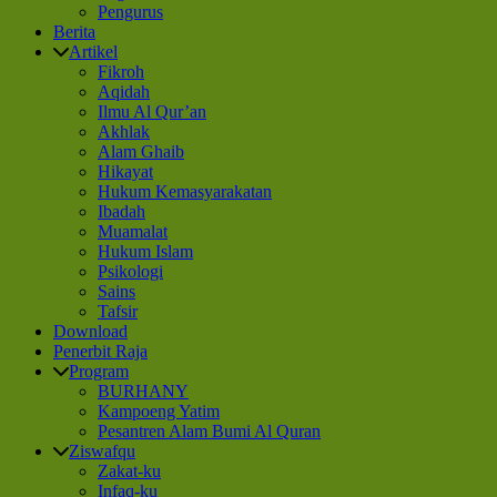
Pengurus
Berita
Artikel
Fikroh
Aqidah
Ilmu Al Qur’an
Akhlak
Alam Ghaib
Hikayat
Hukum Kemasyarakatan
Ibadah
Muamalat
Hukum Islam
Psikologi
Sains
Tafsir
Download
Penerbit Raja
Program
BURHANY
Kampoeng Yatim
Pesantren Alam Bumi Al Quran
Ziswafqu
Zakat-ku
Infaq-ku