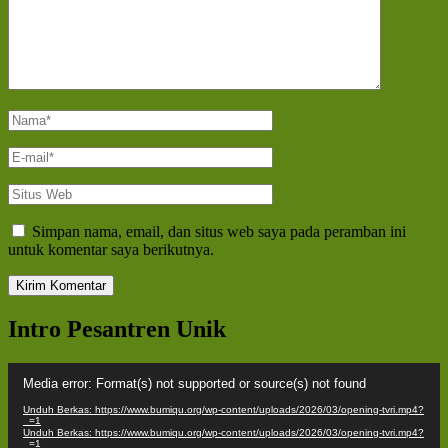
Nama
*
E-
mail
*
Situs
Web
Simpan nama, email, dan situs web saya pada peramban ini
untuk komentar saya berikutnya.
Intro Pesantren Unik
Pemutar
Media error: Format(s) not supported or source(s) not found
Video
Unduh Berkas: https://www.bumiqu.org/wp-content/uploads/2026/03/opening-tvri.mp4?
_=1
Unduh Berkas: https://www.bumiqu.org/wp-content/uploads/2026/03/opening-tvri.mp4?
_=1