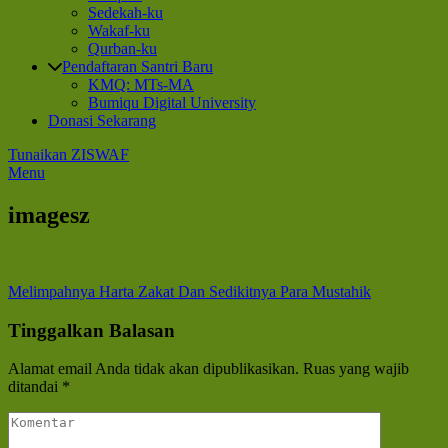
Sedekah-ku
Wakaf-ku
Qurban-ku
Pendaftaran Santri Baru
KMQ: MTs-MA
Bumiqu Digital University
Donasi Sekarang
Tunaikan ZISWAF
Menu
imagesz
Navigasi
Melimpahnya Harta Zakat Dan Sedikitnya Para Mustahik
pos
Tinggalkan Balasan
Alamat email Anda tidak akan dipublikasikan.
Ruas yang wajib
ditandai
*
Komentar