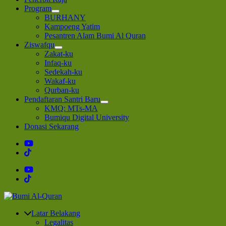
Program
BURHANY
Kampoeng Yatim
Pesantren Alam Bumi Al Quran
Ziswafqu
Zakat-ku
Infaq-ku
Sedekah-ku
Wakaf-ku
Qurban-ku
Pendaftaran Santri Baru
KMQ: MTs-MA
Bumiqu Digital University
Donasi Sekarang
Bumi Al-Quran
Sinergi Untuk Kebahagiaan Dunia-Akhirat
Latar Belakang
Legalitas