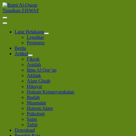
Lompat
ke
Tunaikan ZISWAF
Bumi Al-Quran
Sinergi Untuk Kebahagiaan Dunia-Akhirat
konten
(Tekan
Enter)
Latar Belakang
Legalitas
Pengurus
Berita
Artikel
Fikroh
Aqidah
Ilmu Al Qur’an
Akhlak
Alam Ghaib
Hikayat
Hukum Kemasyarakatan
Ibadah
Muamalat
Hukum Islam
Psikologi
Sains
Tafsir
Download
Penerbit Raja