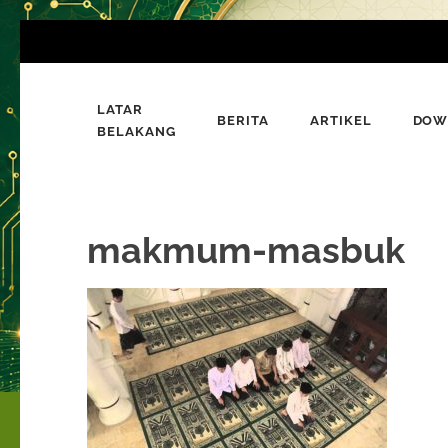
Lompat
ke
konten
LATAR
(Tekan
BERITA
ARTIKEL
DOW
Bumi Al-Quran
BELAKANG
Sinergi Untuk Kebahagiaan Dunia-Akhirat
Enter)
makmum-masbuk