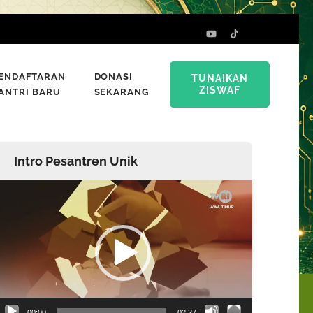
ENDAFTARAN
DONASI
TUNAIKAN
ZISWAF
ANTRI BARU
SEKARANG
Intro Pesantren Unik
emutar
ideo
00:00
02:27