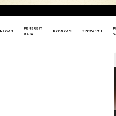
PENERBIT
P
NLOAD
PROGRAM
ZISWAFQU
RAJA
S
P
V