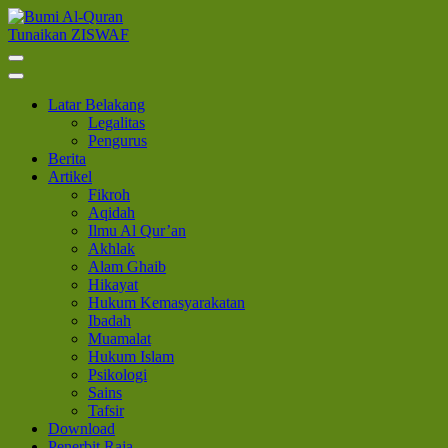
Lompat
ke
Tunaikan ZISWAF
Bumi Al-Quran
Sinergi Untuk Kebahagiaan Dunia-Akhirat
konten
(Tekan
Enter)
Latar Belakang
Legalitas
Pengurus
Berita
Artikel
Fikroh
Aqidah
Ilmu Al Qur’an
Akhlak
Alam Ghaib
Hikayat
Hukum Kemasyarakatan
Ibadah
Muamalat
Hukum Islam
Psikologi
Sains
Tafsir
Download
Penerbit Raja