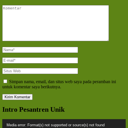
Komentar
Nama
*
E-
mail
*
Situs
Web
Simpan nama, email, dan situs web saya pada peramban ini
untuk komentar saya berikutnya.
Intro Pesantren Unik
Pemutar
Media error: Format(s) not supported or source(s) not found
Video