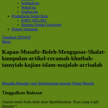
Sedekah-ku
Wakaf-ku
Qurban-ku
Pendaftaran Santri Baru
KMQ: MTs-MA
Bumiqu Digital University
Donasi Sekarang
Tunaikan ZISWAF
Menu
Kapan-Musafir-Boleh-Mengqasar-Shalat-
kumpulan-artikel-ceramah-khutbah-
tausyiah-kajian-islam-majalah-arrisalah
Navigasi
Masalah-Masalah yang Berhubungan dengan Shalat Musafir
pos
Tinggalkan Balasan
Alamat email Anda tidak akan dipublikasikan.
Ruas yang wajib
ditandai
*