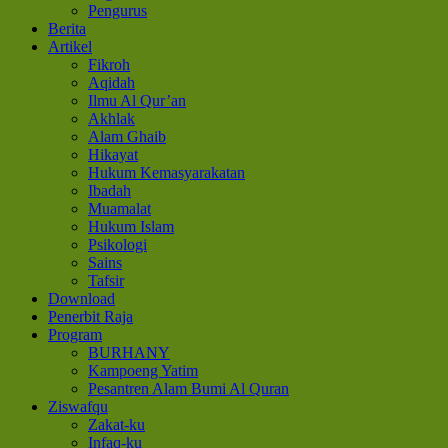
Pengurus
Berita
Artikel
Fikroh
Aqidah
Ilmu Al Qur’an
Akhlak
Alam Ghaib
Hikayat
Hukum Kemasyarakatan
Ibadah
Muamalat
Hukum Islam
Psikologi
Sains
Tafsir
Download
Penerbit Raja
Program
BURHANY
Kampoeng Yatim
Pesantren Alam Bumi Al Quran
Ziswafqu
Zakat-ku
Infaq-ku