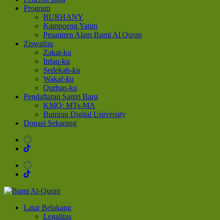
Program
BURHANY
Kampoeng Yatim
Pesantren Alam Bumi Al Quran
Ziswafqu
Zakat-ku
Infaq-ku
Sedekah-ku
Wakaf-ku
Qurban-ku
Pendaftaran Santri Baru
KMQ: MTs-MA
Bumiqu Digital University
Donasi Sekarang
Bumi Al-Quran
Sinergi Untuk Kebahagiaan Dunia-Akhirat
Latar Belakang
Legalitas