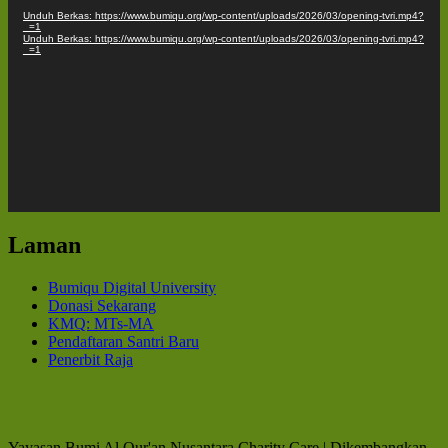
Unduh Berkas: https://www.bumiqu.org/wp-content/uploads/2026/03/opening-tvri.mp4?
_=1
Unduh Berkas: https://www.bumiqu.org/wp-content/uploads/2026/03/opening-tvri.mp4?
_=1
Laman
Bumiqu Digital University
Donasi Sekarang
KMQ: MTs-MA
Pendaftaran Santri Baru
Penerbit Raja
Yayasan Bumi Al Qur'an Nusantara.
Charity Care | Dikembangkan