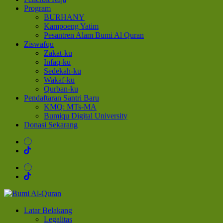
Program
BURHANY
Kampoeng Yatim
Pesantren Alam Bumi Al Quran
Ziswafqu
Zakat-ku
Infaq-ku
Sedekah-ku
Wakaf-ku
Qurban-ku
Pendaftaran Santri Baru
KMQ: MTs-MA
Bumiqu Digital University
Donasi Sekarang
Bumi Al-Quran
Sinergi Untuk Kebahagiaan Dunia-Akhirat
Latar Belakang
Legalitas