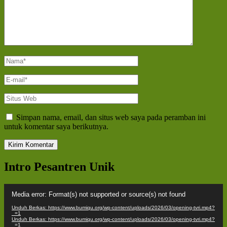
Nama
*
E-
mail
*
Situs
Web
Simpan nama, email, dan situs web saya pada peramban ini
untuk komentar saya berikutnya.
Intro Pesantren Unik
Pemutar
Media error: Format(s) not supported or source(s) not found
Video
Unduh Berkas: https://www.bumiqu.org/wp-content/uploads/2026/03/opening-tvri.mp4?
_=1
Unduh Berkas: https://www.bumiqu.org/wp-content/uploads/2026/03/opening-tvri.mp4?
_=1