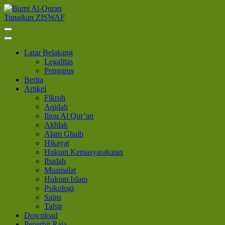
Lompat
ke
Tunaikan ZISWAF
Bumi Al-Quran
Sinergi Untuk Kebahagiaan Dunia-Akhirat
konten
(Tekan
Enter)
Latar Belakang
Legalitas
Pengurus
Berita
Artikel
Fikroh
Aqidah
Ilmu Al Qur’an
Akhlak
Alam Ghaib
Hikayat
Hukum Kemasyarakatan
Ibadah
Muamalat
Hukum Islam
Psikologi
Sains
Tafsir
Download
Penerbit Raja