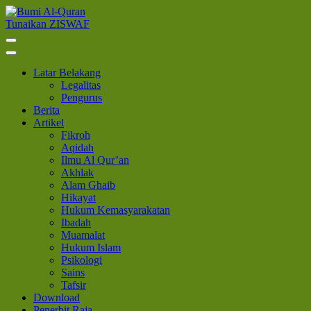
Lompat
ke
Tunaikan ZISWAF
Bumi Al-Quran
Sinergi Untuk Kebahagiaan Dunia-Akhirat
konten
(Tekan
Enter)
Latar Belakang
Legalitas
Pengurus
Berita
Artikel
Fikroh
Aqidah
Ilmu Al Qur’an
Akhlak
Alam Ghaib
Hikayat
Hukum Kemasyarakatan
Ibadah
Muamalat
Hukum Islam
Psikologi
Sains
Tafsir
Download
Penerbit Raja