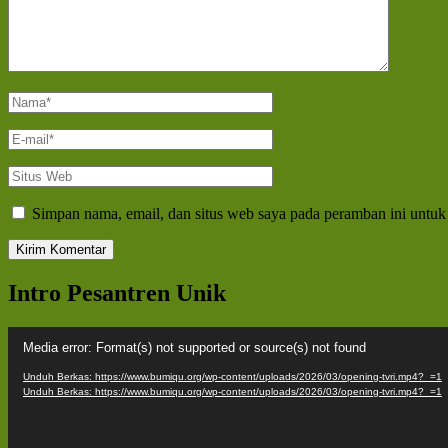
Nama
*
E-
mail
*
Situs
Web
Simpan nama, email, dan situs web saya pada peramban ini untuk
Intro Pesantren Unik
Pemutar
Media error: Format(s) not supported or source(s) not found
Video
Unduh Berkas: https://www.bumiqu.org/wp-content/uploads/2026/03/opening-tvri.mp4?_=1
Unduh Berkas: https://www.bumiqu.org/wp-content/uploads/2026/03/opening-tvri.mp4?_=1