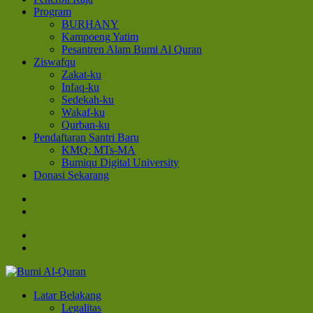
Program
BURHANY
Kampoeng Yatim
Pesantren Alam Bumi Al Quran
Ziswafqu
Zakat-ku
Infaq-ku
Sedekah-ku
Wakaf-ku
Qurban-ku
Pendaftaran Santri Baru
KMQ: MTs-MA
Bumiqu Digital University
Donasi Sekarang
Bumi Al-Quran
Sinergi Untuk Kebahagiaan Dunia-Akhirat
Latar Belakang
Legalitas