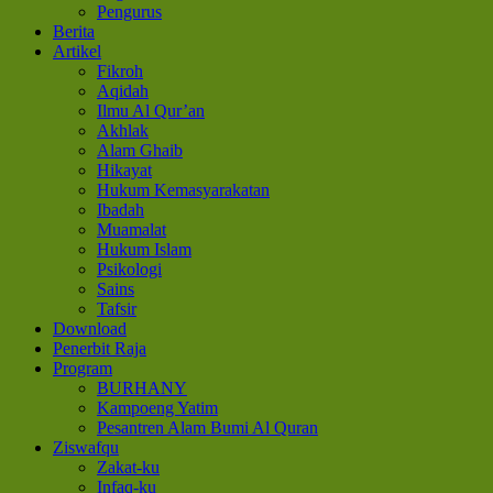
Pengurus
Berita
Artikel
Fikroh
Aqidah
Ilmu Al Qur’an
Akhlak
Alam Ghaib
Hikayat
Hukum Kemasyarakatan
Ibadah
Muamalat
Hukum Islam
Psikologi
Sains
Tafsir
Download
Penerbit Raja
Program
BURHANY
Kampoeng Yatim
Pesantren Alam Bumi Al Quran
Ziswafqu
Zakat-ku
Infaq-ku