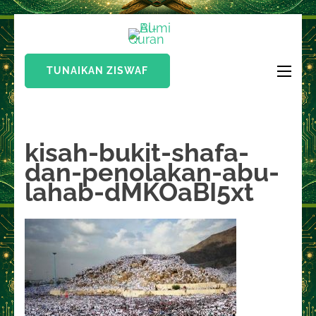
Lompat
Bumi Al-
ke
Sinergi Untuk
Quran
konten
Kebahagiaan Dunia-
TUNAIKAN ZISWAF
(Tekan
Akhirat
Enter)
kisah-bukit-shafa-
dan-penolakan-abu-
lahab-dMKOaBI5xt