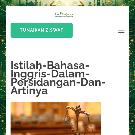
Lompat
Bumi Al-
ke
Sinergi Untuk
Quran
konten
Kebahagiaan Dunia-
TUNAIKAN ZISWAF
(Tekan
Akhirat
Enter)
Istilah-Bahasa-
Inggris-Dalam-
Persidangan-Dan-
Artinya