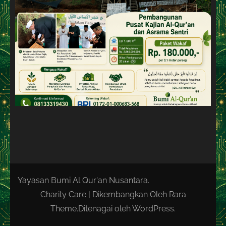
Yayasan Bumi Al Qur'an Nusantara.
Charity Care | Dikembangkan Oleh
Rara
Theme
.Ditenagai oleh
WordPress
.