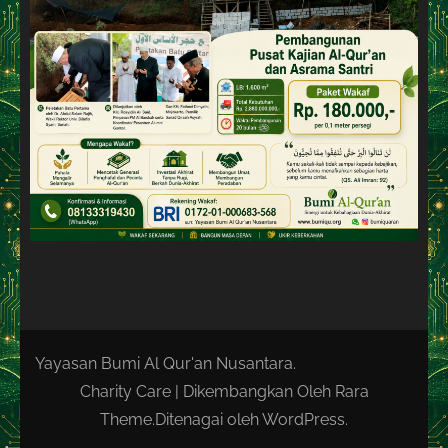
Yayasan Bumi Al Qur'an Nusantara.
Charity Care | Dikembangkan Oleh
Rara
Theme
.Ditenagai oleh
WordPress
.