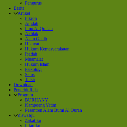
Pengurus
Berita
Artikel
Fikroh
Aqidah
Ilmu Al Qur’an
Akhlak
Alam Ghaib
Hikayat
Hukum Kemasyarakatan
Ibadah
Muamalat
Hukum Islam
Psikologi
Sains
Tafsir
Download
Penerbit Raja
Program
BURHANY
Kampoeng Yatim
Pesantren Alam Bumi Al Quran
Ziswafqu
Zakat-ku
Infaq-ku