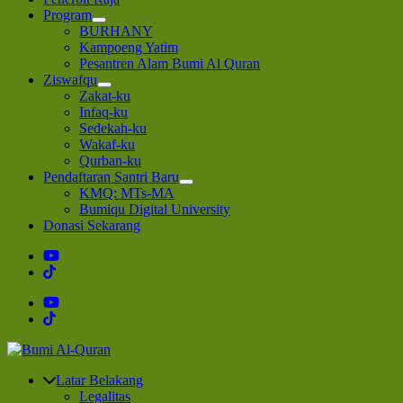
Program
BURHANY
Kampoeng Yatim
Pesantren Alam Bumi Al Quran
Ziswafqu
Zakat-ku
Infaq-ku
Sedekah-ku
Wakaf-ku
Qurban-ku
Pendaftaran Santri Baru
KMQ: MTs-MA
Bumiqu Digital University
Donasi Sekarang
Bumi Al-Quran
Sinergi Untuk Kebahagiaan Dunia-Akhirat
Latar Belakang
Legalitas