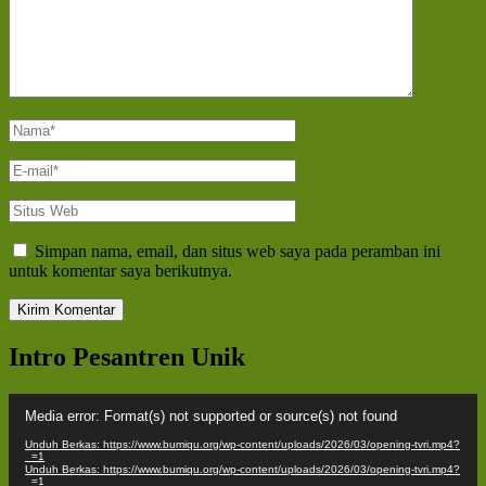
Nama
*
E-
mail
*
Situs
Web
Simpan nama, email, dan situs web saya pada peramban ini
untuk komentar saya berikutnya.
Intro Pesantren Unik
Pemutar
Media error: Format(s) not supported or source(s) not found
Video
Unduh Berkas: https://www.bumiqu.org/wp-content/uploads/2026/03/opening-tvri.mp4?
_=1
Unduh Berkas: https://www.bumiqu.org/wp-content/uploads/2026/03/opening-tvri.mp4?
_=1