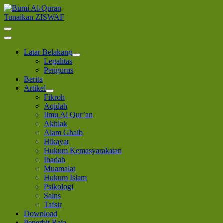
Lompat
ke
Tunaikan ZISWAF
Bumi Al-Quran
Sinergi Untuk Kebahagiaan Dunia-Akhirat
konten
(Tekan
Enter)
Latar Belakang
Legalitas
Pengurus
Berita
Artikel
Fikroh
Aqidah
Ilmu Al Qur’an
Akhlak
Alam Ghaib
Hikayat
Hukum Kemasyarakatan
Ibadah
Muamalat
Hukum Islam
Psikologi
Sains
Tafsir
Download
Penerbit Raja