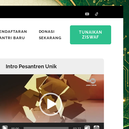
ENDAFTARAN
DONASI
TUNAIKAN
ZISWAF
ANTRI BARU
SEKARANG
Intro Pesantren Unik
emutar
ideo
00:00
02:27