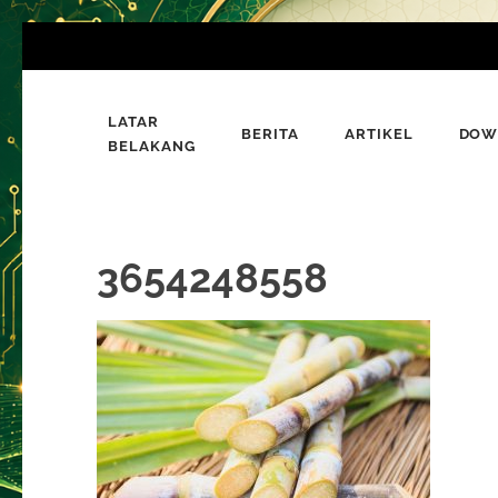
Lompat
ke
konten
LATAR
(Tekan
BERITA
ARTIKEL
DOW
Bumi Al-Quran
BELAKANG
Sinergi Untuk Kebahagiaan Dunia-Akhirat
Enter)
3654248558