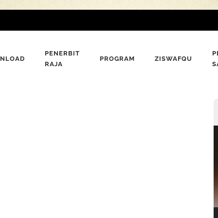
PENERBIT
P
NLOAD
PROGRAM
ZISWAFQU
RAJA
S
P
V