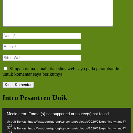
Nama
*
E-
mail
*
Situs
Web
Simpan nama, email, dan situs web saya pada peramban ini
untuk komentar saya berikutnya.
Intro Pesantren Unik
Pemutar
Media error: Format(s) not supported or source(s) not found
Video
Unduh Berkas: https://www.bumiqu.org/wp-content/uploads/2026/03/opening-tvri.mp4?
_=1
Unduh Berkas: https://www.bumiqu.org/wp-content/uploads/2026/03/opening-tvri.mp4?
_=1