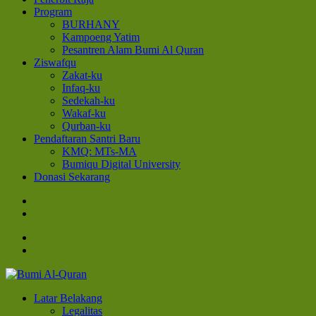
Program
BURHANY
Kampoeng Yatim
Pesantren Alam Bumi Al Quran
Ziswafqu
Zakat-ku
Infaq-ku
Sedekah-ku
Wakaf-ku
Qurban-ku
Pendaftaran Santri Baru
KMQ: MTs-MA
Bumiqu Digital University
Donasi Sekarang
Bumi Al-Quran
Sinergi Untuk Kebahagiaan Dunia-Akhirat
Latar Belakang
Legalitas