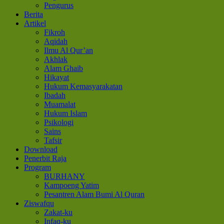
Pengurus
Berita
Artikel
Fikroh
Aqidah
Ilmu Al Qur’an
Akhlak
Alam Ghaib
Hikayat
Hukum Kemasyarakatan
Ibadah
Muamalat
Hukum Islam
Psikologi
Sains
Tafsir
Download
Penerbit Raja
Program
BURHANY
Kampoeng Yatim
Pesantren Alam Bumi Al Quran
Ziswafqu
Zakat-ku
Infaq-ku