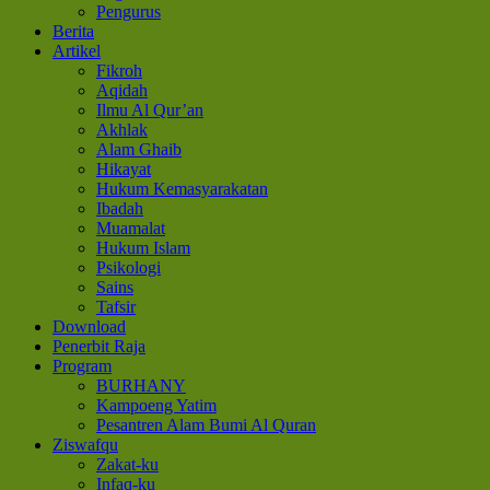
Pengurus
Berita
Artikel
Fikroh
Aqidah
Ilmu Al Qur’an
Akhlak
Alam Ghaib
Hikayat
Hukum Kemasyarakatan
Ibadah
Muamalat
Hukum Islam
Psikologi
Sains
Tafsir
Download
Penerbit Raja
Program
BURHANY
Kampoeng Yatim
Pesantren Alam Bumi Al Quran
Ziswafqu
Zakat-ku
Infaq-ku