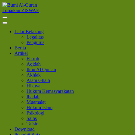
Lompat
ke
Tunaikan ZISWAF
Bumi Al-Quran
Sinergi Untuk Kebahagiaan Dunia-Akhirat
konten
(Tekan
Enter)
Latar Belakang
Legalitas
Pengurus
Berita
Artikel
Fikroh
Aqidah
Ilmu Al Qur’an
Akhlak
Alam Ghaib
Hikayat
Hukum Kemasyarakatan
Ibadah
Muamalat
Hukum Islam
Psikologi
Sains
Tafsir
Download
Penerbit Raja