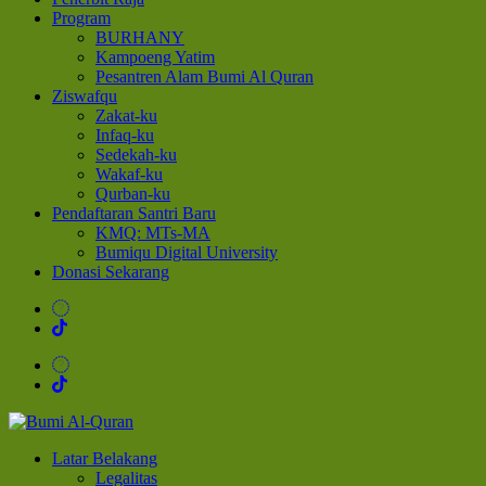
Program
BURHANY
Kampoeng Yatim
Pesantren Alam Bumi Al Quran
Ziswafqu
Zakat-ku
Infaq-ku
Sedekah-ku
Wakaf-ku
Qurban-ku
Pendaftaran Santri Baru
KMQ: MTs-MA
Bumiqu Digital University
Donasi Sekarang
Bumi Al-Quran
Sinergi Untuk Kebahagiaan Dunia-Akhirat
Latar Belakang
Legalitas