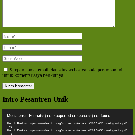
Nama
*
E-
mail
*
Situs
Web
Simpan nama, email, dan situs web saya pada peramban ini
untuk komentar saya berikutnya.
Intro Pesantren Unik
Pemutar
Media error: Format(s) not supported or source(s) not found
Video
Unduh Berkas: https://www.bumiqu.org/wp-content/uploads/2026/03/opening-tvri.mp4?
_=1
Unduh Berkas: https://www.bumiqu.org/wp-content/uploads/2026/03/opening-tvri.mp4?
_=1