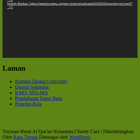
Unduh Berkas: https://www.bumiqu.org/wp-content/uploads/2026/03/opening-tvri.mp4?
_=1
Laman
Bumiqu Digital University
Donasi Sekarang
KMQ: MTs-MA
Pendaftaran Santri Baru
Penerbit Raja
Yayasan Bumi Al Qur'an Nusantara.
Charity Care | Dikembangkan
Oleh
Rara Theme
.Ditenagai oleh
WordPress
.