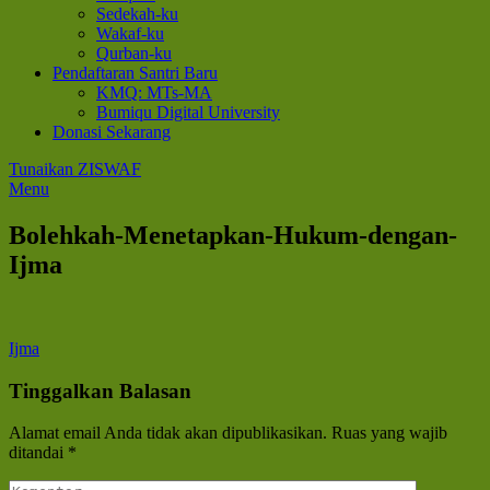
Sedekah-ku
Wakaf-ku
Qurban-ku
Pendaftaran Santri Baru
KMQ: MTs-MA
Bumiqu Digital University
Donasi Sekarang
Tunaikan ZISWAF
Menu
Bolehkah-Menetapkan-Hukum-dengan-
Ijma
Navigasi
Ijma
pos
Tinggalkan Balasan
Alamat email Anda tidak akan dipublikasikan.
Ruas yang wajib
ditandai
*
Komentar