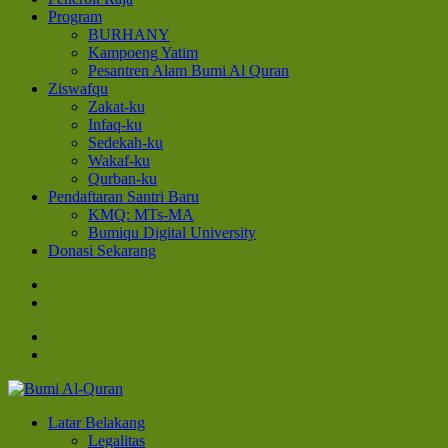
Program
BURHANY
Kampoeng Yatim
Pesantren Alam Bumi Al Quran
Ziswafqu
Zakat-ku
Infaq-ku
Sedekah-ku
Wakaf-ku
Qurban-ku
Pendaftaran Santri Baru
KMQ: MTs-MA
Bumiqu Digital University
Donasi Sekarang
Bumi Al-Quran
Sinergi Untuk Kebahagiaan Dunia-Akhirat
Latar Belakang
Legalitas