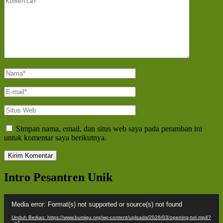
Nama
*
E-
mail
*
Situs
Web
Simpan nama, email, dan situs web saya pada peramban ini
untuk komentar saya berikutnya.
Intro Pesantren Unik
Pemutar
Media error: Format(s) not supported or source(s) not found
Video
Unduh Berkas: https://www.bumiqu.org/wp-content/uploads/2026/03/opening-tvri.mp4?
_=1