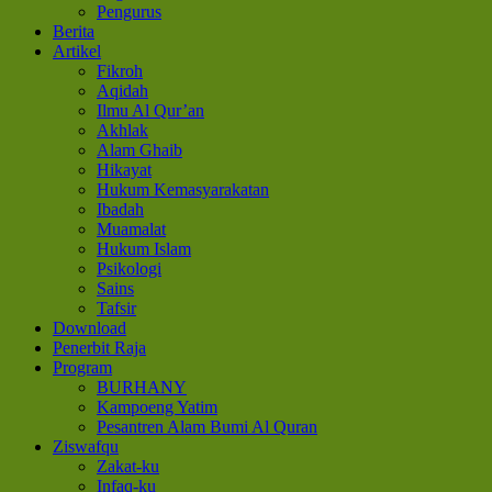
Pengurus
Berita
Artikel
Fikroh
Aqidah
Ilmu Al Qur’an
Akhlak
Alam Ghaib
Hikayat
Hukum Kemasyarakatan
Ibadah
Muamalat
Hukum Islam
Psikologi
Sains
Tafsir
Download
Penerbit Raja
Program
BURHANY
Kampoeng Yatim
Pesantren Alam Bumi Al Quran
Ziswafqu
Zakat-ku
Infaq-ku