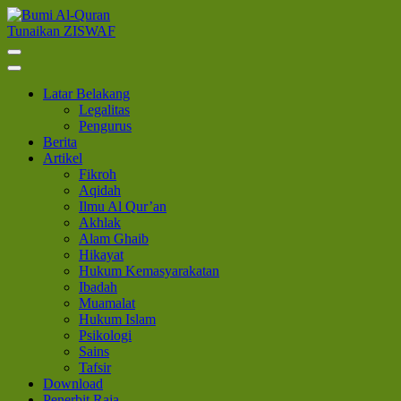
Lompat
ke
Tunaikan ZISWAF
Bumi Al-Quran
Sinergi Untuk Kebahagiaan Dunia-Akhirat
konten
(Tekan
Enter)
Latar Belakang
Legalitas
Pengurus
Berita
Artikel
Fikroh
Aqidah
Ilmu Al Qur’an
Akhlak
Alam Ghaib
Hikayat
Hukum Kemasyarakatan
Ibadah
Muamalat
Hukum Islam
Psikologi
Sains
Tafsir
Download
Penerbit Raja