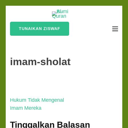
Lompat
Bumi Al-
ke
Sinergi Untuk
Quran
konten
Kebahagiaan Dunia-
TUNAIKAN ZISWAF
(Tekan
Akhirat
Enter)
imam-sholat
Navigasi
Hukum Tidak Mengenal
pos
Imam Mereka
Tinggalkan Balasan