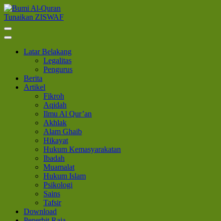
Lompat
ke
Tunaikan ZISWAF
Bumi Al-Quran
Sinergi Untuk Kebahagiaan Dunia-Akhirat
konten
(Tekan
Enter)
Latar Belakang
Legalitas
Pengurus
Berita
Artikel
Fikroh
Aqidah
Ilmu Al Qur’an
Akhlak
Alam Ghaib
Hikayat
Hukum Kemasyarakatan
Ibadah
Muamalat
Hukum Islam
Psikologi
Sains
Tafsir
Download
Penerbit Raja