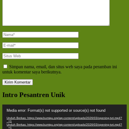
Nama
*
E-
mail
*
Situs
Web
Simpan nama, email, dan situs web saya pada peramban ini
untuk komentar saya berikutnya.
Intro Pesantren Unik
Pemutar
Media error: Format(s) not supported or source(s) not found
Video
Unduh Berkas: https://www.bumiqu.org/wp-content/uploads/2026/03/opening-tvri.mp4?
_=1
Unduh Berkas: https://www.bumiqu.org/wp-content/uploads/2026/03/opening-tvri.mp4?
_=1