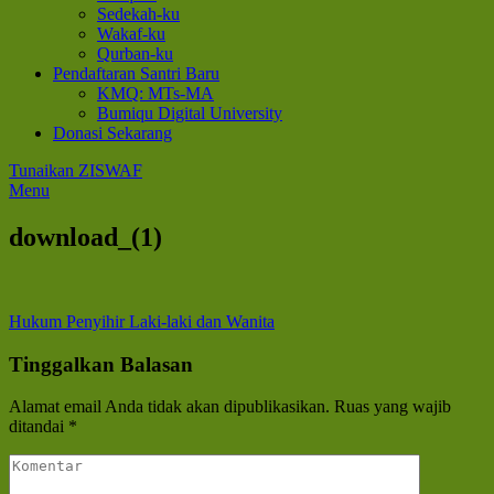
Sedekah-ku
Wakaf-ku
Qurban-ku
Pendaftaran Santri Baru
KMQ: MTs-MA
Bumiqu Digital University
Donasi Sekarang
Tunaikan ZISWAF
Menu
download_(1)
Navigasi
Hukum Penyihir Laki-laki dan Wanita
pos
Tinggalkan Balasan
Alamat email Anda tidak akan dipublikasikan.
Ruas yang wajib
ditandai
*
Komentar