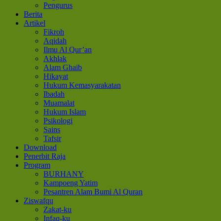
Pengurus
Berita
Artikel
Fikroh
Aqidah
Ilmu Al Qur’an
Akhlak
Alam Ghaib
Hikayat
Hukum Kemasyarakatan
Ibadah
Muamalat
Hukum Islam
Psikologi
Sains
Tafsir
Download
Penerbit Raja
Program
BURHANY
Kampoeng Yatim
Pesantren Alam Bumi Al Quran
Ziswafqu
Zakat-ku
Infaq-ku