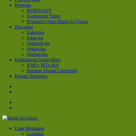
Program
BURHANY
Kampoeng Yatim
Pesantren Alam Bumi Al Quran
Ziswafqu
Zakat-ku
Infaq-ku
Sedekah-ku
Wakaf-ku
Qurban-ku
Pendaftaran Santri Baru
KMQ: MTs-MA
Bumiqu Digital University
Donasi Sekarang
Bumi Al-Quran
Sinergi Untuk Kebahagiaan Dunia-Akhirat
Latar Belakang
Legalitas