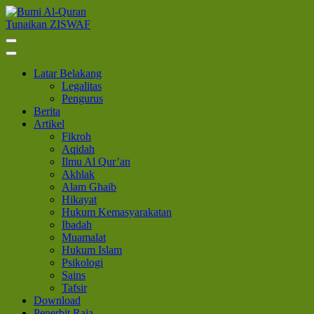
Lompat
ke
Tunaikan ZISWAF
Bumi Al-Quran
Sinergi Untuk Kebahagiaan Dunia-Akhirat
konten
(Tekan
Enter)
Latar Belakang
Legalitas
Pengurus
Berita
Artikel
Fikroh
Aqidah
Ilmu Al Qur’an
Akhlak
Alam Ghaib
Hikayat
Hukum Kemasyarakatan
Ibadah
Muamalat
Hukum Islam
Psikologi
Sains
Tafsir
Download
Penerbit Raja