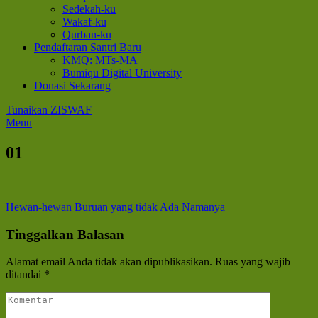
Sedekah-ku
Wakaf-ku
Qurban-ku
Pendaftaran Santri Baru
KMQ: MTs-MA
Bumiqu Digital University
Donasi Sekarang
Tunaikan ZISWAF
Menu
01
Navigasi
Hewan-hewan Buruan yang tidak Ada Namanya
pos
Tinggalkan Balasan
Alamat email Anda tidak akan dipublikasikan.
Ruas yang wajib
ditandai
*
Komentar