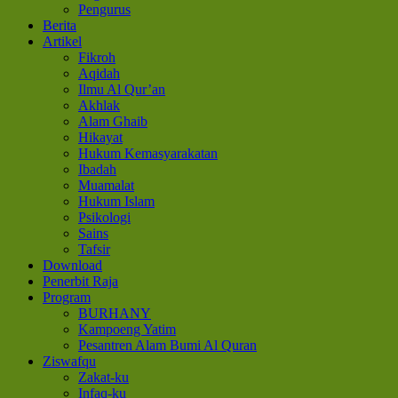
Pengurus
Berita
Artikel
Fikroh
Aqidah
Ilmu Al Qur’an
Akhlak
Alam Ghaib
Hikayat
Hukum Kemasyarakatan
Ibadah
Muamalat
Hukum Islam
Psikologi
Sains
Tafsir
Download
Penerbit Raja
Program
BURHANY
Kampoeng Yatim
Pesantren Alam Bumi Al Quran
Ziswafqu
Zakat-ku
Infaq-ku