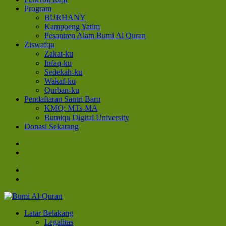
Program
BURHANY
Kampoeng Yatim
Pesantren Alam Bumi Al Quran
Ziswafqu
Zakat-ku
Infaq-ku
Sedekah-ku
Wakaf-ku
Qurban-ku
Pendaftaran Santri Baru
KMQ: MTs-MA
Bumiqu Digital University
Donasi Sekarang
Bumi Al-Quran
Sinergi Untuk Kebahagiaan Dunia-Akhirat
Latar Belakang
Legalitas