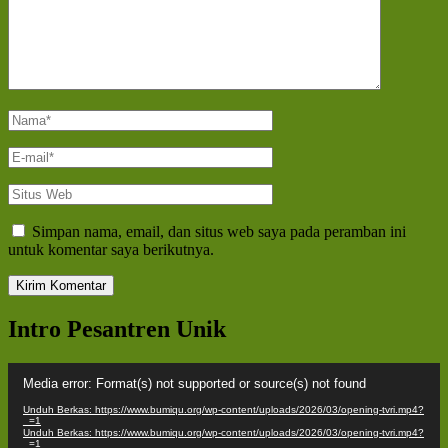
Nama
*
E-
mail
*
Situs
Web
Simpan nama, email, dan situs web saya pada peramban ini
untuk komentar saya berikutnya.
Intro Pesantren Unik
Pemutar
Media error: Format(s) not supported or source(s) not found
Video
Unduh Berkas: https://www.bumiqu.org/wp-content/uploads/2026/03/opening-tvri.mp4?
_=1
Unduh Berkas: https://www.bumiqu.org/wp-content/uploads/2026/03/opening-tvri.mp4?
_=1