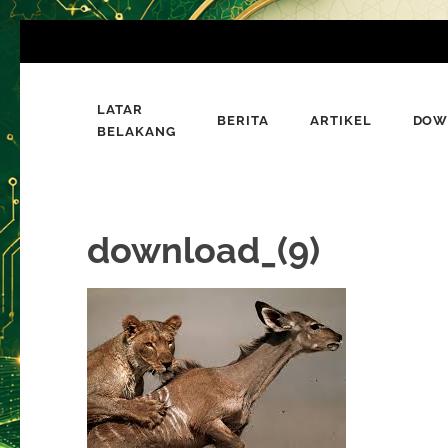
Lompat
ke
konten
LATAR
(Tekan
BERITA
ARTIKEL
DOW
Bumi Al-Quran
BELAKANG
Sinergi Untuk Kebahagiaan Dunia-Akhirat
Enter)
download_(9)