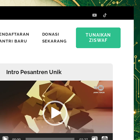
ENDAFTARAN
DONASI
TUNAIKAN
ZISWAF
ANTRI BARU
SEKARANG
Intro Pesantren Unik
emutar
ideo
00:00
02:27