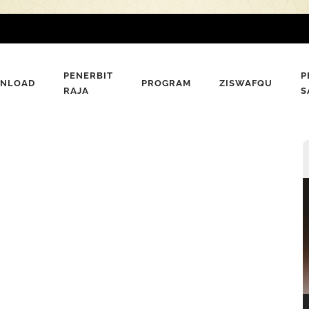
PENERBIT
P
NLOAD
PROGRAM
ZISWAFQU
RAJA
S
P
V