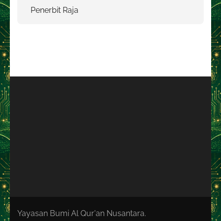
Penerbit Raja
Yayasan Bumi Al Qur'an Nusantara.