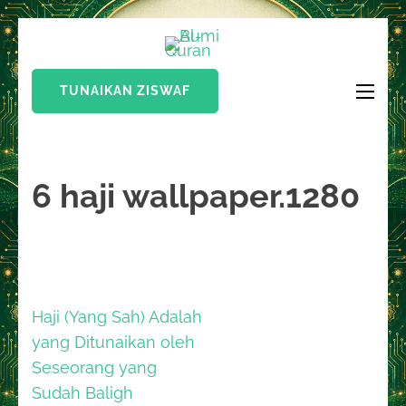
Lompat
Bumi Al-
ke
Sinergi Untuk
Quran
konten
Kebahagiaan Dunia-
TUNAIKAN ZISWAF
(Tekan
Akhirat
Enter)
6 haji wallpaper.1280
Navigasi
Haji (Yang Sah) Adalah
pos
yang Ditunaikan oleh
Seseorang yang
Sudah Baligh