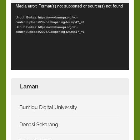
Pemutar
Media error: Format(s) not supported or source(s) not found
Video
Unduh Berkas: https://www.bumiqu.org/wp-
content/uploads/2026/03/opening-tvri.mp4?_=1
Unduh Berkas: https://www.bumiqu.org/wp-
content/uploads/2026/03/opening-tvri.mp4?_=1
Laman
Bumiqu Digital University
Donasi Sekarang