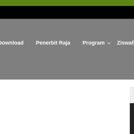
Download
Penerbit Raja
Program
Ziswa
P
V