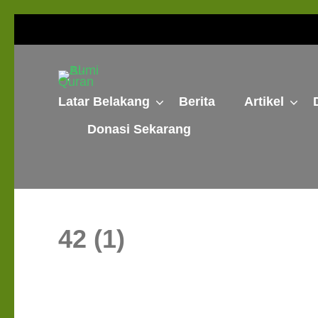
Lompat
ke
konten
Bumi Al-Quran
(Tekan
Sinergi Untuk Kebahagiaan Dunia-Akhirat
Latar Belakang
Berita
Artikel
Enter)
Donasi Sekarang
42 (1)