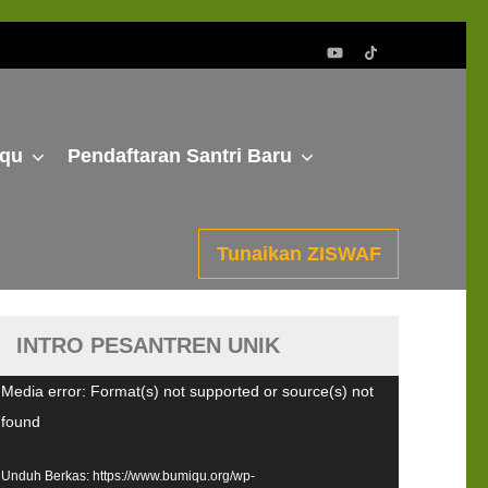
fqu
Pendaftaran Santri Baru
Tunaikan ZISWAF
INTRO PESANTREN UNIK
emutar
Media error: Format(s) not supported or source(s) not
ideo
found
Unduh Berkas: https://www.bumiqu.org/wp-