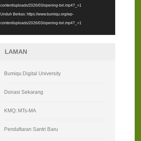
content/uploads/2026/03/opening-tvri.mp4?_=1
Unduh Berkas: https://www.bumiqu.org/wp-
content/uploads/2026/03/opening-tvri.mp4?_=1
LAMAN
Bumiqu Digital University
Donasi Sekarang
KMQ: MTs-MA
Pendaftaran Santri Baru