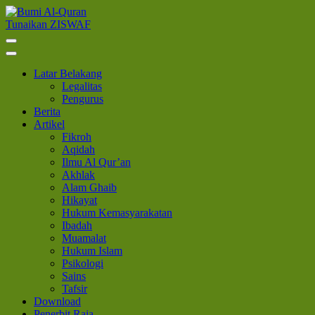
Lompat
ke
Tunaikan ZISWAF
Bumi Al-Quran
Sinergi Untuk Kebahagiaan Dunia-Akhirat
konten
(Tekan
Enter)
Latar Belakang
Legalitas
Pengurus
Berita
Artikel
Fikroh
Aqidah
Ilmu Al Qur’an
Akhlak
Alam Ghaib
Hikayat
Hukum Kemasyarakatan
Ibadah
Muamalat
Hukum Islam
Psikologi
Sains
Tafsir
Download
Penerbit Raja