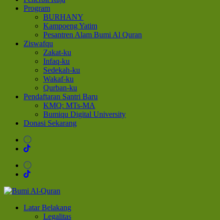
Program
BURHANY
Kampoeng Yatim
Pesantren Alam Bumi Al Quran
Ziswafqu
Zakat-ku
Infaq-ku
Sedekah-ku
Wakaf-ku
Qurban-ku
Pendaftaran Santri Baru
KMQ: MTs-MA
Bumiqu Digital University
Donasi Sekarang
Bumi Al-Quran
Sinergi Untuk Kebahagiaan Dunia-Akhirat
Latar Belakang
Legalitas