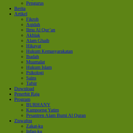
Pengurus
Berita
Artikel
Fikroh
Aqidah
Ilmu Al Qur’an
Akhlak
Alam Ghaib
Hikayat
Hukum Kemasyarakatan
Ibadah
Muamalat
Hukum Islam
Psikologi
Sains
Tafsir
Download
Penerbit Raja
Program
BURHANY
Kampoeng Yatim
Pesantren Alam Bumi Al Quran
Ziswafqu
Zakat-ku
Infaq-ku