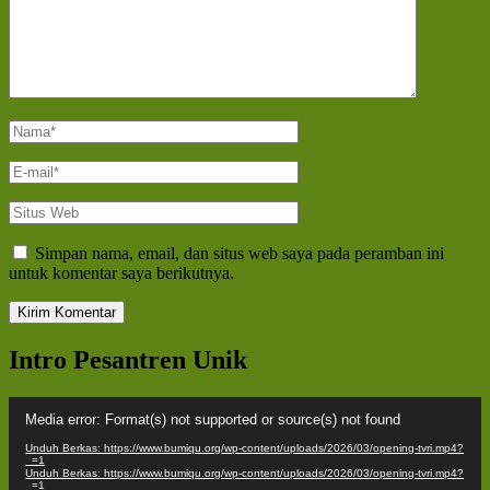
Nama
*
E-
mail
*
Situs
Web
Simpan nama, email, dan situs web saya pada peramban ini
untuk komentar saya berikutnya.
Intro Pesantren Unik
Pemutar
Media error: Format(s) not supported or source(s) not found
Video
Unduh Berkas: https://www.bumiqu.org/wp-content/uploads/2026/03/opening-tvri.mp4?
_=1
Unduh Berkas: https://www.bumiqu.org/wp-content/uploads/2026/03/opening-tvri.mp4?
_=1